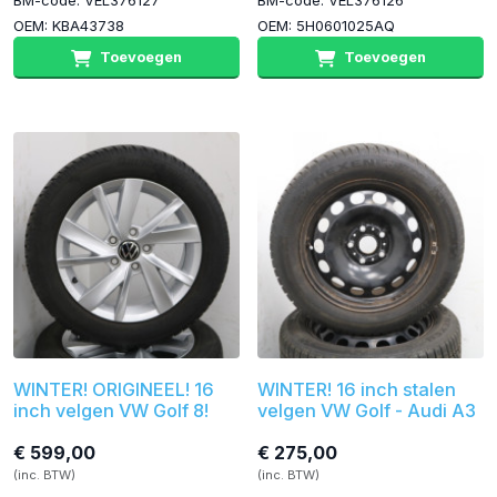
BM-code: VEL376127
BM-code: VEL376126
OEM: KBA43738
OEM: 5H0601025AQ
Toevoegen
Toevoegen
WINTER! ORIGINEEL! 16
WINTER! 16 inch stalen
inch velgen VW Golf 8!
velgen VW Golf - Audi A3
€ 599,00
€ 275,00
(inc. BTW)
(inc. BTW)