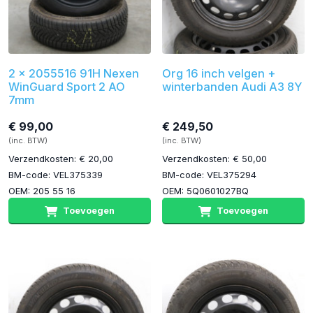
2 x 2055516 91H Nexen
Org 16 inch velgen +
WinGuard Sport 2 AO
winterbanden Audi A3 8Y
7mm
€ 99,00
€ 249,50
(inc. BTW)
(inc. BTW)
Verzendkosten: € 20,00
Verzendkosten: € 50,00
BM-code: VEL375339
BM-code: VEL375294
OEM: 205 55 16
OEM: 5Q0601027BQ
Toevoegen
Toevoegen