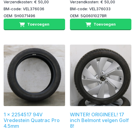
Verzendkosten: € 50,00
Verzendkosten: € 50,00
BM-code: VEL376036
BM-code: VEL376033
OEM: 5H0071496
OEM: 5Q0601027BR
Toevoegen
Toevoegen
1 x 2254517 94V
WINTER! ORIGINEEL! 17
Vredestein Quatrac Pro
inch Belmont velgen Golf
4.5mm
8!