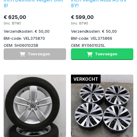
8!
8Y!
€ 625,00
€ 599,00
(inc. BTW)
(inc. BTW)
Verzendkosten: € 50,00
Verzendkosten: € 50,00
BM-code: VEL375870
BM-code: VEL375866
OEM: 5H0601025B
OEM: 8Y0601025L
Toevoegen
Toevoegen
VERKOCHT