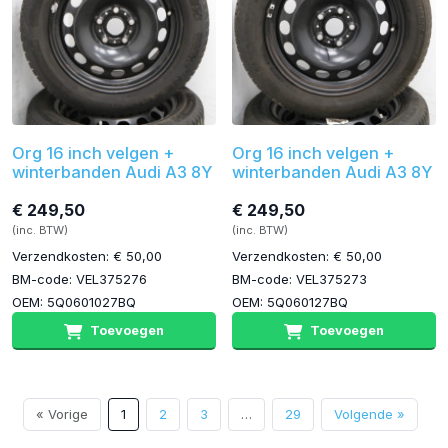
Org 16 inch velgen +
Org 16 inch velgen +
winterbanden Audi A3 8Y
winterbanden Audi A3 8Y
€ 249,50
€ 249,50
(inc. BTW)
(inc. BTW)
Verzendkosten: € 50,00
Verzendkosten: € 50,00
BM-code: VEL375276
BM-code: VEL375273
OEM: 5Q0601027BQ
OEM: 5Q060127BQ
Toevoegen
Toevoegen
« Vorige
1
2
3
…
29
Volgende »