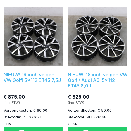
NIEUW! 19 inch velgen
NIEUW! 18 inch velgen VW
VW Golf! 5x112 ET45 7,5J
Golf / Audi A3! 5x112
ET45 8,0J
€ 875,00
€ 825,00
(inc. BTW)
(inc. BTW)
Verzendkosten: € 60,00
Verzendkosten: € 50,00
BM-code: VEL376171
BM-code: VEL376168
OEM: .
OEM: .