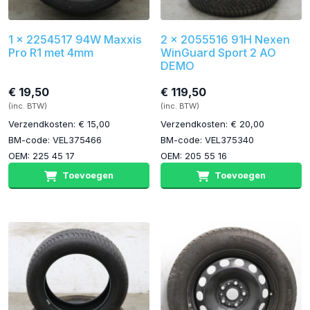
1 x 2254517 94W Maxxis
2 x 2055516 91H Nexen
Pro R1 met 4mm
WinGuard Sport 2 AO
DEMO
€ 19,50
€ 119,50
(inc. BTW)
(inc. BTW)
Verzendkosten: € 15,00
Verzendkosten: € 20,00
BM-code: VEL375466
BM-code: VEL375340
OEM: 225 45 17
OEM: 205 55 16
Toevoegen
Toevoegen