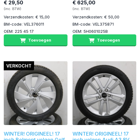
€ 29,50
€ 625,00
(inc. BTW)
(inc. BTW)
Verzendkosten: € 15,00
Verzendkosten: € 50,00
BM-code: VEL376011
BM-code: VEL375871
OEM: 225 45 17
OEM: 5H0601025B
Toevoegen
Toevoegen
VERKOCHT
WINTER! ORIGINEEL! 17
WINTER! ORIGINEEL! 17
inch Belmont velgen Golf
inch velgen Audi A3 8V