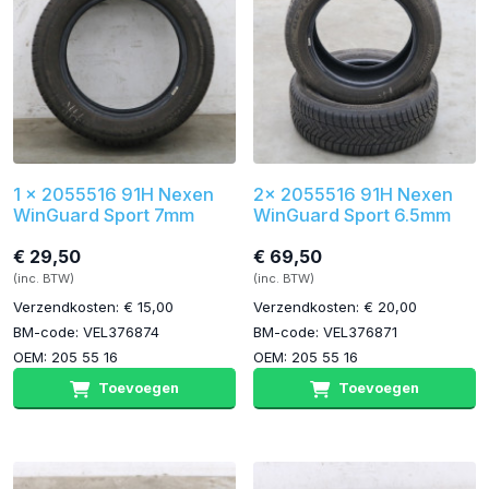
1 x 2055516 91H Nexen
2x 2055516 91H Nexen
WinGuard Sport 7mm
WinGuard Sport 6.5mm
€ 29,50
€ 69,50
(inc. BTW)
(inc. BTW)
Verzendkosten: € 15,00
Verzendkosten: € 20,00
BM-code: VEL376874
BM-code: VEL376871
OEM: 205 55 16
OEM: 205 55 16
Toevoegen
Toevoegen