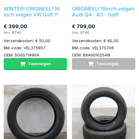
WINTER! ORIGINEEL! 16
ORIGINEEL! 19inch velgen
inch velgen VW Golf 7!
Audi Q4 - A3 - Golf!
€ 399,00
€ 799,00
(inc. BTW)
(inc. BTW)
Verzendkosten: € 50,00
Verzendkosten: € 60,00
BM-code: VEL375857
BM-code: VEL375706
OEM: 5G0071496A
OEM: 89A601025AN
Toevoegen
Toevoegen