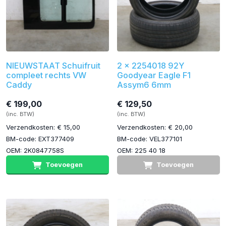
NIEUWSTAAT Schuifruit
2 x 2254018 92Y
compleet rechts VW
Goodyear Eagle F1
Caddy
Assym6 6mm
€ 199,00
€ 129,50
(inc. BTW)
(inc. BTW)
Verzendkosten: € 15,00
Verzendkosten: € 20,00
BM-code: EXT377409
BM-code: VEL377101
OEM: 2K0847758S
OEM: 225 40 18
Toevoegen
Toevoegen