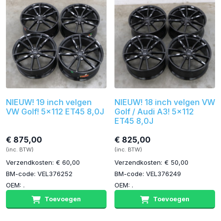
NIEUW! 19 inch velgen
NIEUW! 18 inch velgen VW
VW Golf! 5x112 ET45 8,0J
Golf / Audi A3! 5x112
ET45 8,0J
€ 875,00
€ 825,00
(inc. BTW)
(inc. BTW)
Verzendkosten: € 60,00
Verzendkosten: € 50,00
BM-code: VEL376252
BM-code: VEL376249
OEM: .
OEM: .
Toevoegen
Toevoegen