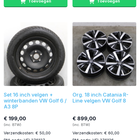
Toevoegen
Toevoegen
Set 16 inch velgen +
Org. 18 inch Catania R-
winterbanden VW Golf 6 /
Line velgen VW Golf 8
A3 8P
€ 199,00
€ 899,00
(inc. BTW)
(inc. BTW)
Verzendkosten: € 50,00
Verzendkosten: € 60,00