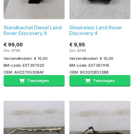
Standkachel Diesel Land
Gloeirelais Land Rover
Rover Discovery 4
Discovery 4
€ 99,00
€ 9,95
(inc. BTW)
(inc. BTW)
Verzendkosten: € 10,00
Verzendkosten: € 10,00
BM-code: EXT367025
BM-code: EXT367016
OEM: AH2270G308AF
OEM: 9X2Q12B533BB
Toevoegen
Toevoegen