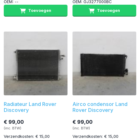
OEM: --
OEM: GJ3277000BC
Toevoegen
Toevoegen
Radiateur Land Rover
Airco condensor Land
Discovery
Rover Discovery
€ 99,00
€ 99,00
(inc. BTW)
(inc. BTW)
Verzendkosten: € 15,00
Verzendkosten: € 15,00