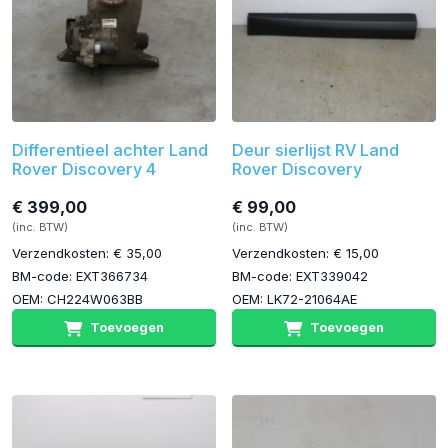
Differentieel achter Land
Deur sierlijst RV Land
Rover Discovery 4
Rover Discovery
€ 399,00
€ 99,00
(inc. BTW)
(inc. BTW)
Verzendkosten: € 35,00
Verzendkosten: € 15,00
BM-code: EXT366734
BM-code: EXT339042
OEM: CH224W063BB
OEM: LK72-21064AE
Toevoegen
Toevoegen