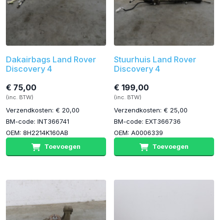
Dakairbags Land Rover
Stuurhuis Land Rover
Discovery 4
Discovery 4
€ 75,00
€ 199,00
(inc. BTW)
(inc. BTW)
Verzendkosten: € 20,00
Verzendkosten: € 25,00
BM-code: INT366741
BM-code: EXT366736
OEM: 8H2214K160AB
OEM: A0006339
Toevoegen
Toevoegen