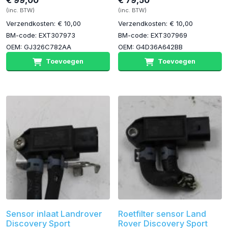
€ 99,00
€ 79,50
(inc. BTW)
(inc. BTW)
Verzendkosten: € 10,00
Verzendkosten: € 10,00
BM-code: EXT307973
BM-code: EXT307969
OEM: GJ326C782AA
OEM: G4D36A642BB
Toevoegen
Toevoegen
Sensor inlaat Landrover
Roetfilter sensor Land
Discovery Sport
Rover Discovery Sport