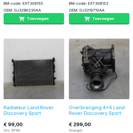
BM-code: EXT308155
BM-code: EXT308153
OEM: GJ328K230AA
OEM: GJ3219710AA
Toevoegen
Toevoegen
Radiateur Land Rover
Overbrenging 4x4 Land
Discovery Sport
Rover Discovery Sport
€ 99,00
€ 299,00
(inc. BTW)
(marge)