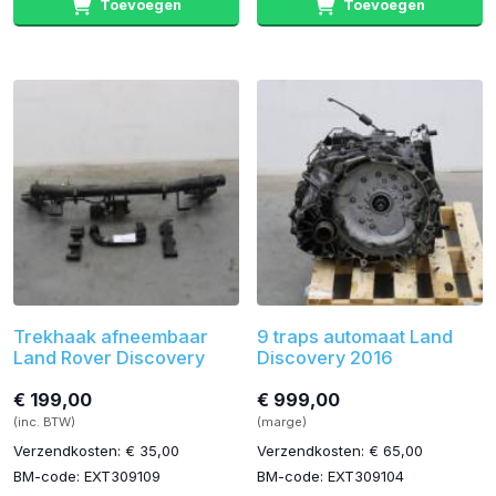
Toevoegen
Toevoegen
Trekhaak afneembaar
9 traps automaat Land
Land Rover Discovery
Discovery 2016
€ 199,00
€ 999,00
(inc. BTW)
(marge)
Verzendkosten: € 35,00
Verzendkosten: € 65,00
BM-code: EXT309109
BM-code: EXT309104