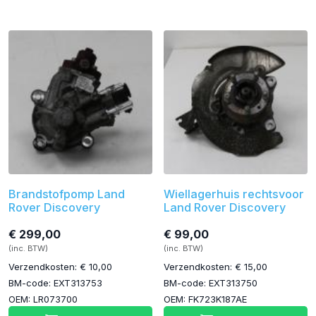
Brandstofpomp Land
Wiellagerhuis rechtsvoor
Rover Discovery
Land Rover Discovery
€ 299,00
€ 99,00
(inc. BTW)
(inc. BTW)
Verzendkosten: € 10,00
Verzendkosten: € 15,00
BM-code: EXT313753
BM-code: EXT313750
OEM: LR073700
OEM: FK723K187AE