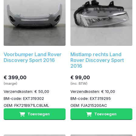
Voorbumper Land Rover
Mistlamp rechts Land
Discovery Sport 2016
Rover Discovery Sport
2016
€ 399,00
€ 99,00
(marge)
(inc. BTW)
Verzendkosten: € 50,00
Verzendkosten: € 10,00
BM-code: EXT319302
BM-code: EXT319295
OEM: FK721B971LC8LML
OEM: FJA215200AC
Toevoegen
Toevoegen