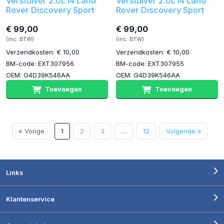
Verstuiver 2.0L I4 Land
Verstuiver 2.0L I4 Land
Rover Discovery Sport
Rover Discovery Sport
€ 99,00
€ 99,00
(inc. BTW)
(inc. BTW)
Verzendkosten: € 10,00
Verzendkosten: € 10,00
BM-code: EXT307956
BM-code: EXT307955
OEM: G4D39K546AA
OEM: G4D39K546AA
Toevoegen
Toevoegen
« Vorige
1
2
3
…
12
Volgende »
Links
Klantenservice