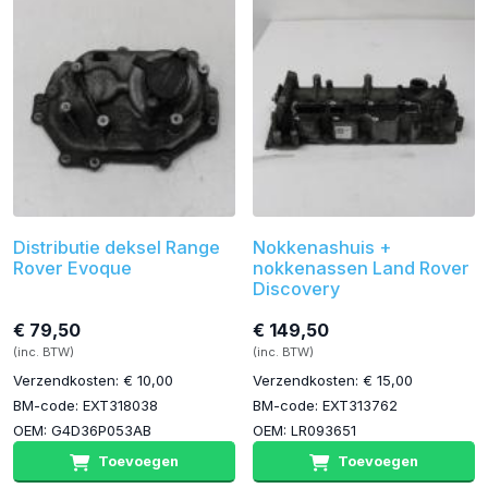
Distributie deksel Range
Nokkenashuis +
Rover Evoque
nokkenassen Land Rover
Discovery
€ 79,50
€ 149,50
(inc. BTW)
(inc. BTW)
Verzendkosten: € 10,00
Verzendkosten: € 15,00
BM-code: EXT318038
BM-code: EXT313762
OEM: G4D36P053AB
OEM: LR093651
Toevoegen
Toevoegen