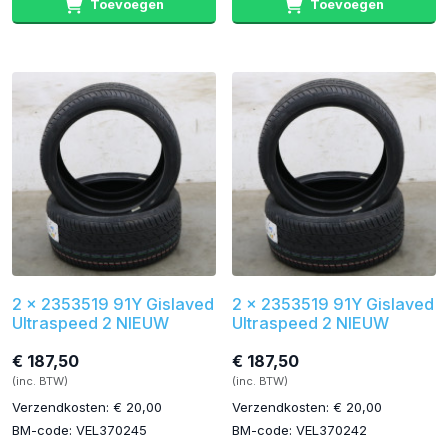
Toevoegen
Toevoegen
2 x 2353519 91Y Gislaved
2 x 2353519 91Y Gislaved
Ultraspeed 2 NIEUW
Ultraspeed 2 NIEUW
€ 187,50
€ 187,50
(inc. BTW)
(inc. BTW)
Verzendkosten: € 20,00
Verzendkosten: € 20,00
BM-code: VEL370245
BM-code: VEL370242