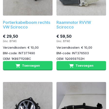
Portierkabelboom rechts
Raammotor RVVW
VW Scirocco
Scirocco
€ 29,50
€ 59,50
(inc. BTW)
(inc. BTW)
Verzendkosten: € 10,00
Verzendkosten: € 10,00
BM-code: INT377490
BM-code: INT376503
OEM: 1K8971120BC
OEM: 1Q0959702H
Toevoegen
Toevoegen