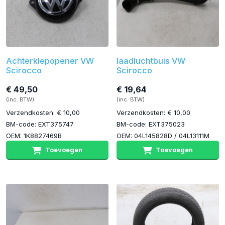
Achterklepopener VW
laadluchtbuis VW
Scirocco
Scirocco
€ 49,50
€ 19,64
(inc. BTW)
(inc. BTW)
Verzendkosten: € 10,00
Verzendkosten: € 10,00
BM-code: EXT375747
BM-code: EXT375023
OEM: 1K8827469B
OEM: 04L145828D / 04L13111M
Toevoegen
Toevoegen