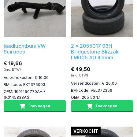
laadluchtbuis VW
2 x 2055017 93H
Scirocco
Bridgestone Blizzak
LM005 AO 4.5mm
€ 19,66
€ 49,50
(inc. BTW)
(inc. BTW)
Verzendkosten: € 10,00
Verzendkosten: € 20,00
BM-code: EXT375003
BM-code: VEL372356
OEM: 1K01450770AH /
1K0145838AG
OEM: 205 50 17
Toevoegen
Toevoegen
VERKOCHT