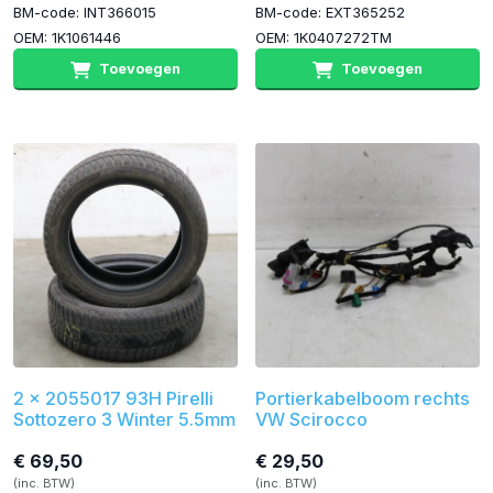
BM-code: INT366015
BM-code: EXT365252
OEM: 1K1061446
OEM: 1K0407272TM
Toevoegen
Toevoegen
2 x 2055017 93H Pirelli
Portierkabelboom rechts
Sottozero 3 Winter 5.5mm
VW Scirocco
€ 69,50
€ 29,50
(inc. BTW)
(inc. BTW)