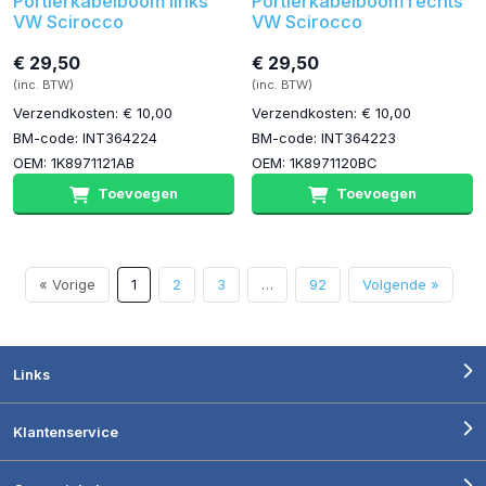
Portierkabelboom links
Portierkabelboom rechts
VW Scirocco
VW Scirocco
€ 29,50
€ 29,50
(inc. BTW)
(inc. BTW)
Verzendkosten: € 10,00
Verzendkosten: € 10,00
BM-code: INT364224
BM-code: INT364223
OEM: 1K8971121AB
OEM: 1K8971120BC
Toevoegen
Toevoegen
« Vorige
1
2
3
…
92
Volgende »
Links
Klantenservice