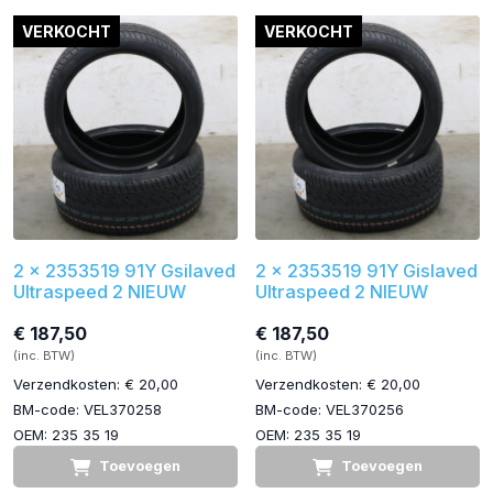
VERKOCHT
VERKOCHT
2 x 2353519 91Y Gsilaved
2 x 2353519 91Y Gislaved
Ultraspeed 2 NIEUW
Ultraspeed 2 NIEUW
€ 187,50
€ 187,50
(inc. BTW)
(inc. BTW)
Verzendkosten: € 20,00
Verzendkosten: € 20,00
BM-code: VEL370258
BM-code: VEL370256
OEM: 235 35 19
OEM: 235 35 19
Toevoegen
Toevoegen