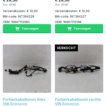
€ 29,50
€ 29,50
(inc. BTW)
(inc. BTW)
Verzendkosten: € 10,00
Verzendkosten: € 10,00
BM-code: INT364228
BM-code: INT364227
OEM: 1K8971120BC
OEM: 1K8971121AB
Toevoegen
Toevoegen
VERKOCHT
Portierkabelboom links
Portierkabelboom rechts
VW Scirocco
VW Scirocco