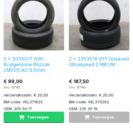
2 x 2055017 93H
2 x 2353519 91Y Gislaved
Bridgestone Blizzak
Ultraspeed 2 NIEUW
LM005 AO 6.5mm
€ 99,00
€ 187,50
(inc. BTW)
(inc. BTW)
Verzendkosten: € 20,00
Verzendkosten: € 20,00
BM-code: VEL371625
BM-code: VEL370262
OEM: 205 50 17
OEM: 235 35 19
Toevoegen
Toevoegen