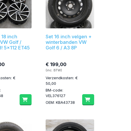
 18 inch
Set 16 inch velgen +
VW Golf /
winterbanden VW
3! 5x112 ET45
Golf 6 / A3 8P
00
€ 199,00
(inc. BTW)
osten: €
Verzendkosten: €
50,00
:
BM-code:
68
VEL376127
OEM: KBA43738