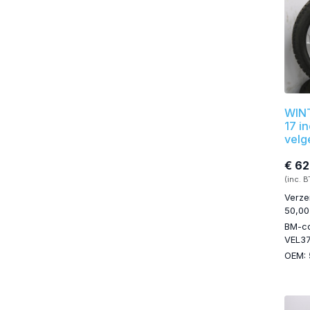
WINT
17 i
velg
€ 62
(inc. 
Verze
50,00
BM-c
VEL3
OEM: