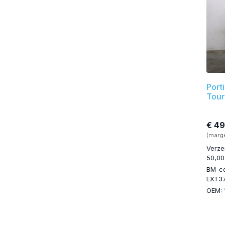
Port
Tour
€ 49
(marg
Verze
50,00
BM-c
EXT3
OEM: