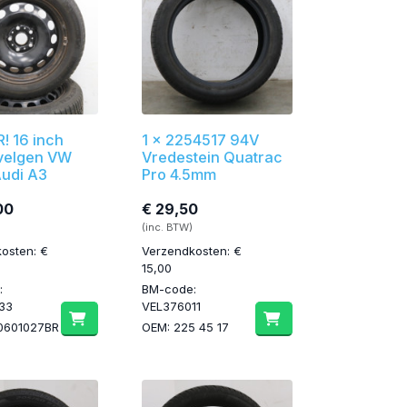
! 16 inch
1 x 2254517 94V
 velgen VW
Vredestein Quatrac
Audi A3
Pro 4.5mm
00
€ 29,50
(inc. BTW)
osten: €
Verzendkosten: €
15,00
:
BM-code:
33
VEL376011
0601027BR
OEM: 225 45 17