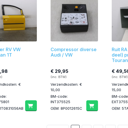
ier RV VW
Compressor diverse
Ruit RA
an 1T
Audi / VW
deel) 
Touran
,98
€ 29,95
€ 49,5
e)
(inc. BTW)
(inc. BTW)
ndkosten: €
Verzendkosten: €
Verzendk
10,00
15,00
ode:
BM-code:
BM-code
75801
INT375525
EXT3755
 1T0831056AB
OEM: 8P0012615C
OEM: 5T