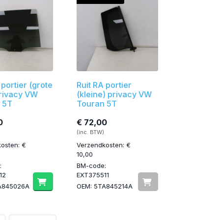
 portier (grote
Ruit RA portier
privacy VW
(kleine) privacy VW
 5T
Touran 5T
0
€ 72,00
(inc. BTW)
osten: €
Verzendkosten: €
10,00
:
BM-code:
12
EXT375511
A845026A
OEM: 5TA845214A