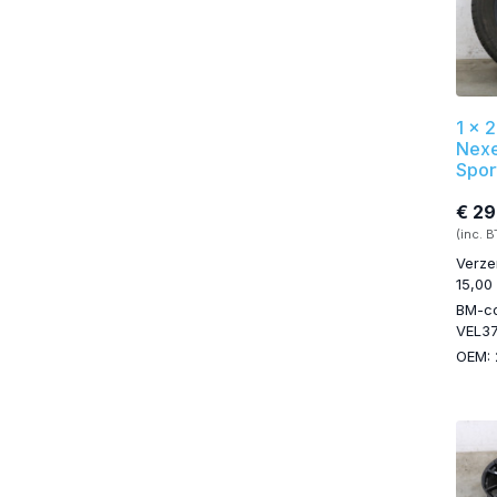
1 x 
Nex
Spor
€ 29
(inc. 
Verze
15,00
BM-c
VEL3
OEM: 