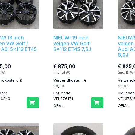
W! 18 inch
NIEUW! 19 inch
NIEUW!
en VW Golf /
velgen VW Golf!
velgen 
 A3! 5x112 ET45
5x112 ET45 7,5J
Audi A
8,0J
5,00
€ 875,00
€ 825,
BTW)
(inc. BTW)
(inc. BTW)
ndkosten: €
Verzendkosten: €
Verzendk
60,00
50,00
ode:
BM-code:
BM-code
76249
VEL376171
VEL3761
.
OEM: .
OEM: .