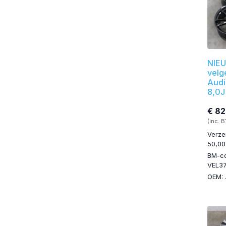
NIEU
velg
Audi
8,0J
€ 82
(inc. 
Verze
50,00
BM-c
VEL3
OEM: 