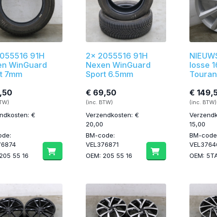
2055516 91H
2x 2055516 91H
NIEUWS
en WinGuard
Nexen WinGuard
losse 
t 7mm
Sport 6.5mm
Touran
,50
€ 69,50
€ 149,
BTW)
(inc. BTW)
(inc. BTW)
ndkosten: €
Verzendkosten: €
Verzendk
20,00
15,00
ode:
BM-code:
BM-code
76874
VEL376871
VEL3764
205 55 16
OEM: 205 55 16
OEM: 5T