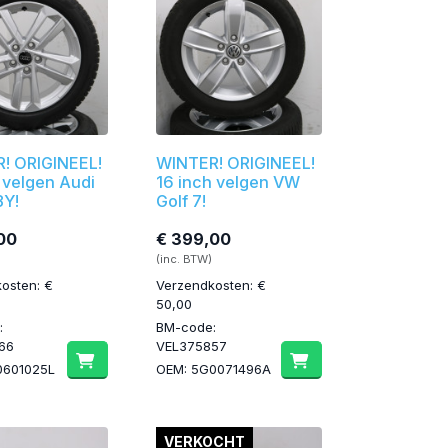
! ORIGINEEL!
WINTER! ORIGINEEL!
 velgen Audi
16 inch velgen VW
8Y!
Golf 7!
00
€ 399,00
(inc. BTW)
osten: €
Verzendkosten: €
50,00
:
BM-code:
66
VEL375857
0601025L
OEM: 5G0071496A
VERKOCHT