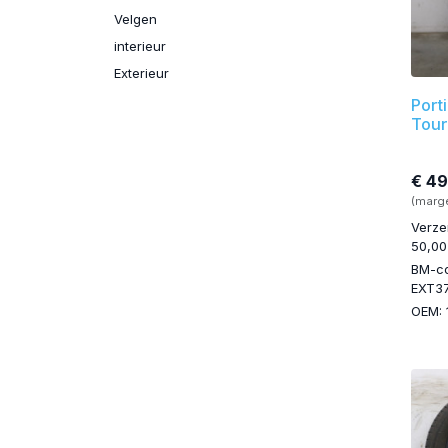
Velgen
interieur
Exterieur
Port
Tour
€ 49
(marg
Verze
50,00
BM-c
EXT3
OEM: