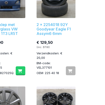
klep met
2 x 2254018 92Y
yglass VW
Goodyear Eagle F1
 1T3 LR5T
Assym6 6mm
00
€ 129,50
(inc. BTW)
osten: €
Verzendkosten: €
20,00
:
BM-code:
15
VEL377101
0827025Q
OEM: 225 40 18