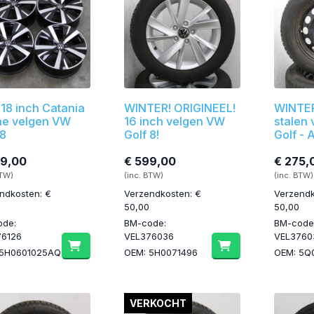
 18 inch Catania
WINTER! ORIGINEEL!
WINTER
ne velgen VW
16 inch velgen VW
stalen
 8
Golf 8!
Golf - 
99,00
€ 599,00
€ 275,
BTW)
(inc. BTW)
(inc. BTW)
ndkosten: €
Verzendkosten: €
Verzendk
50,00
50,00
ode:
BM-code:
BM-code
76126
VEL376036
VEL3760
 5H0601025AQ
OEM: 5H0071496
OEM: 5Q
VERKOCHT