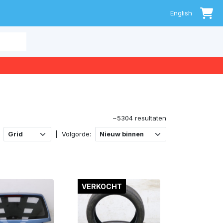
0
English
~5304 resultaten
|
Volgorde:
VERKOCHT