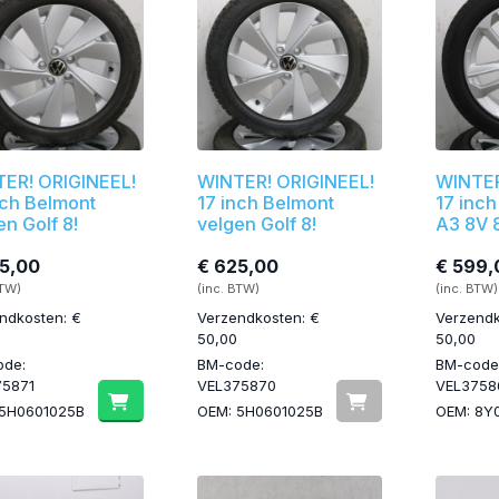
ER! ORIGINEEL!
WINTER! ORIGINEEL!
WINTER
nch Belmont
17 inch Belmont
17 inch
en Golf 8!
velgen Golf 8!
A3 8V 
5,00
€ 625,00
€ 599,
BTW)
(inc. BTW)
(inc. BTW)
ndkosten: €
Verzendkosten: €
Verzendk
50,00
50,00
ode:
BM-code:
BM-code
75871
VEL375870
VEL3758
 5H0601025B
OEM: 5H0601025B
OEM: 8Y