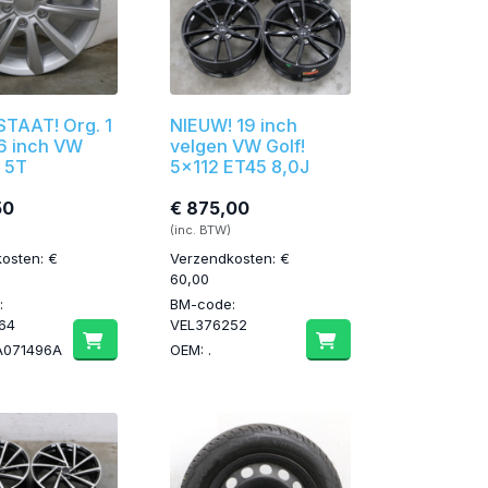
TAAT! Org. 1
NIEUW! 19 inch
16 inch VW
velgen VW Golf!
 5T
5x112 ET45 8,0J
50
€ 875,00
(inc. BTW)
osten: €
Verzendkosten: €
60,00
:
BM-code:
64
VEL376252
A071496A
OEM: .