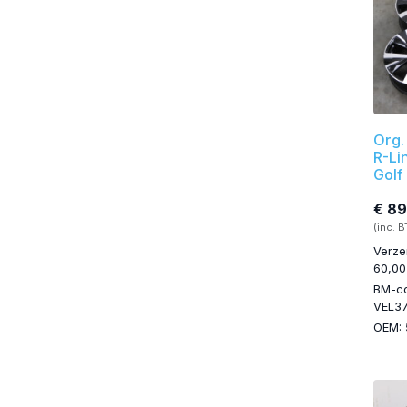
Org.
R-Li
Golf
€ 8
(inc. 
Verze
60,00
BM-c
VEL3
OEM: