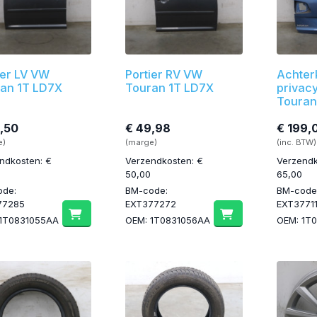
ier LV VW
Portier RV VW
Achter
an 1T LD7X
Touran 1T LD7X
privac
Touran
,50
€ 49,98
€ 199,
e)
(marge)
(inc. BTW)
ndkosten: €
Verzendkosten: €
Verzendk
50,00
65,00
ode:
BM-code:
BM-code
77285
EXT377272
EXT3771
 1T0831055AA
OEM: 1T0831056AA
OEM: 1T