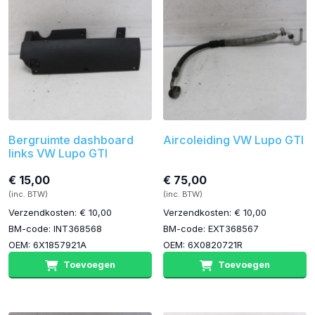
Bergruimte dashboard
Aircoleiding VW Lupo GTI
links VW Lupo GTI
€ 15,00
€ 75,00
(inc. BTW)
(inc. BTW)
Verzendkosten: € 10,00
Verzendkosten: € 10,00
BM-code: INT368568
BM-code: EXT368567
OEM: 6X1857921A
OEM: 6X0820721R
Toevoegen
Toevoegen