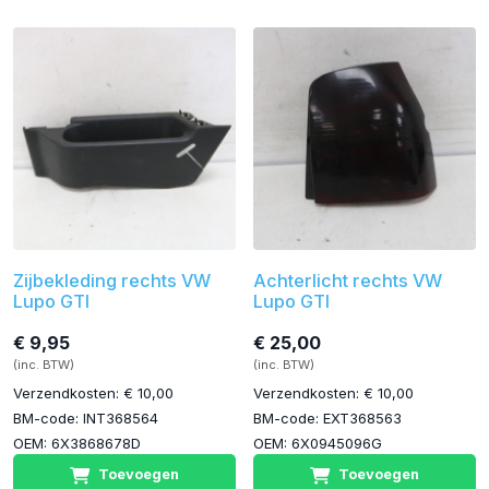
Zijbekleding rechts VW
Achterlicht rechts VW
Lupo GTI
Lupo GTI
€ 9,95
€ 25,00
(inc. BTW)
(inc. BTW)
Verzendkosten: € 10,00
Verzendkosten: € 10,00
BM-code: INT368564
BM-code: EXT368563
OEM: 6X3868678D
OEM: 6X0945096G
Toevoegen
Toevoegen