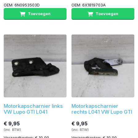
OEM: 6N0953503D
OEM: 6X1819703A
Toevoegen
Toevoegen
Motorkapscharnier links
Motorkapscharnier
VW Lupo GTI L041
rechts L041 VW Lupo GTI
€ 9,95
€ 9,95
(inc. BTW)
(inc. BTW)
Verzendkosten: € 10,00
Verzendkosten: € 10,00