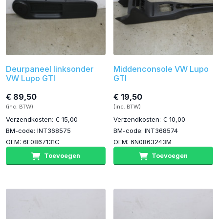
Deurpaneel linksonder
Middenconsole VW Lupo
VW Lupo GTI
GTI
€ 89,50
€ 19,50
(inc. BTW)
(inc. BTW)
Verzendkosten: € 15,00
Verzendkosten: € 10,00
BM-code: INT368575
BM-code: INT368574
OEM: 6E0867131C
OEM: 6N0863243M
Toevoegen
Toevoegen