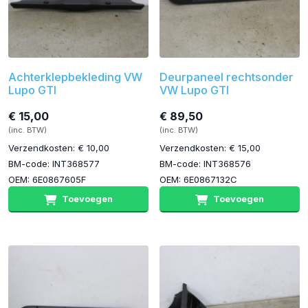
Achterklepbekleding VW
Deurpaneel rechtsonder
Lupo GTI
VW Lupo GTI
€ 15,00
€ 89,50
(inc. BTW)
(inc. BTW)
Verzendkosten: € 10,00
Verzendkosten: € 15,00
BM-code: INT368577
BM-code: INT368576
OEM: 6E0867605F
OEM: 6E0867132C
Toevoegen
Toevoegen