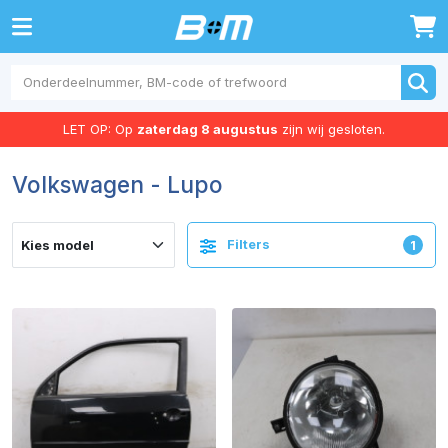
0
LET OP: Op
zaterdag 8 augustus
zijn wij gesloten.
Volkswagen - Lupo
Filters
1