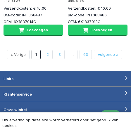
(inc. BTW)
(inc. BTW)
Verzendkosten: € 10,00
Verzendkosten: € 10,00
BM-code: INT368487
BM-code: INT368486
OEM: 6X1837014C
OEM: 6X1837013C
Toevoegen
Toevoegen
« Vorige
1
2
3
…
63
Volgende »
Links
Klantenservice
Onze winkel
Uw ervaring op deze site wordt verbeterd door het gebruik van
Openingstijden
cookies.
Filters