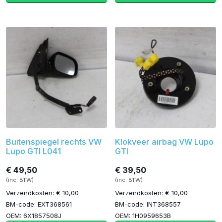
Buitenspiegel rechts VW
Klokveer airbag VW Lupo
Lupo GTI L041
GTI
€ 49,50
€ 39,50
(inc. BTW)
(inc. BTW)
Verzendkosten: € 10,00
Verzendkosten: € 10,00
BM-code: EXT368561
BM-code: INT368557
OEM: 6X1857508J
OEM: 1H0959653B