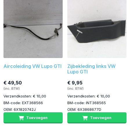
Aircoleiding VW Lupo GTI
Zijbekleding links VW
Lupo GTI
€ 49,50
€ 9,95
(inc. BTW)
(inc. BTW)
Verzendkosten: € 10,00
Verzendkosten: € 10,00
BM-code: EXT368566
BM-code: INT368565
OEM: 6X1820742J
OEM: 6X3868677D
Toevoegen
Toevoegen