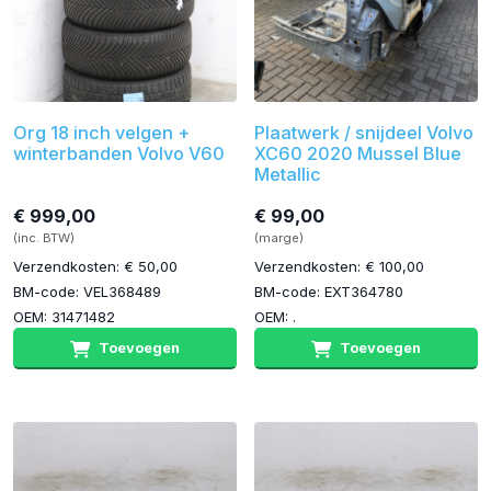
Org 18 inch velgen +
Plaatwerk / snijdeel Volvo
winterbanden Volvo V60
XC60 2020 Mussel Blue
Metallic
€ 999,00
€ 99,00
(inc. BTW)
(marge)
Verzendkosten: € 50,00
Verzendkosten: € 100,00
BM-code: VEL368489
BM-code: EXT364780
OEM: 31471482
OEM: .
Toevoegen
Toevoegen