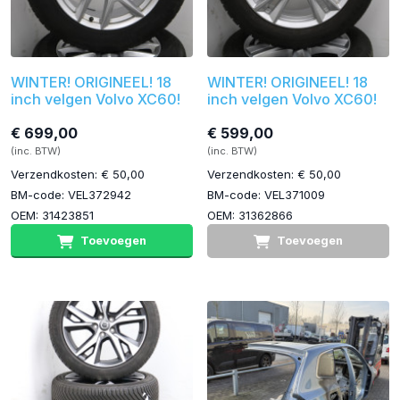
WINTER! ORIGINEEL! 18
WINTER! ORIGINEEL! 18
inch velgen Volvo XC60!
inch velgen Volvo XC60!
€ 699,00
€ 599,00
(inc. BTW)
(inc. BTW)
Verzendkosten: € 50,00
Verzendkosten: € 50,00
BM-code: VEL372942
BM-code: VEL371009
OEM: 31423851
OEM: 31362866
Toevoegen
Toevoegen