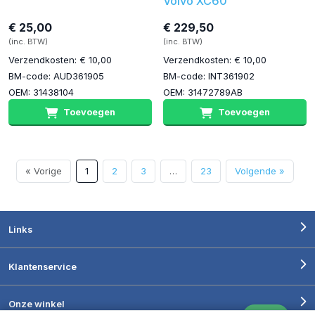
Volvo XC60
€ 25,00
€ 229,50
(inc. BTW)
(inc. BTW)
Verzendkosten: € 10,00
Verzendkosten: € 10,00
BM-code: AUD361905
BM-code: INT361902
OEM: 31438104
OEM: 31472789AB
Toevoegen
Toevoegen
« Vorige
1
2
3
…
23
Volgende »
Links
Klantenservice
Onze winkel