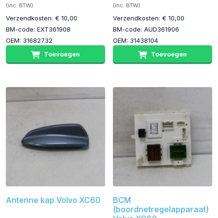
(inc. BTW)
(inc. BTW)
Verzendkosten: € 10,00
Verzendkosten: € 10,00
BM-code: EXT361908
BM-code: AUD361906
OEM: 31682732
OEM: 31438104
Toevoegen
Toevoegen
Antenne kap Volvo XC60
BCM
(boordnetregelapparaat)