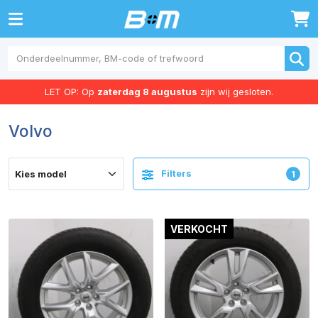
0
LET OP: Op
zaterdag 8 augustus
zijn wij gesloten.
Volvo
Filters
1
VERKOCHT