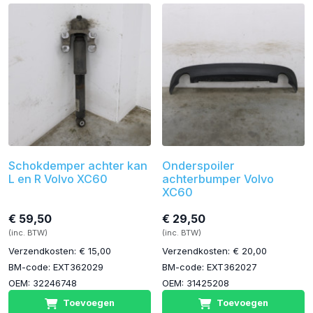
Schokdemper achter kan
Onderspoiler
L en R Volvo XC60
achterbumper Volvo
XC60
€ 59,50
€ 29,50
(inc. BTW)
(inc. BTW)
Verzendkosten: € 15,00
Verzendkosten: € 20,00
BM-code: EXT362029
BM-code: EXT362027
OEM: 32246748
OEM: 31425208
Toevoegen
Toevoegen