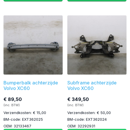
Bumperbalk achterzijde
Subframe achterzijde
Volvo XC60
Volvo XC60
€ 89,50
€ 349,50
(inc. BTW)
(inc. BTW)
Verzendkosten: € 15,00
Verzendkosten: € 50,00
BM-code: EXT362025
BM-code: EXT362024
OEM: 32133467
OEM: 32292931