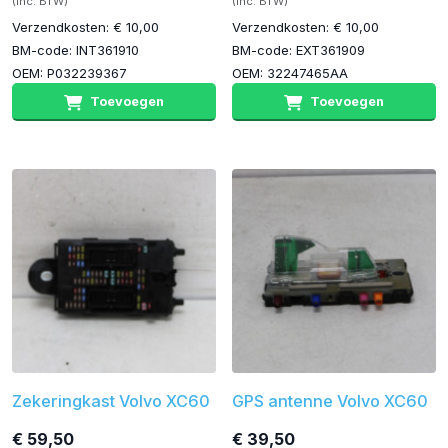
(inc. BTW)
(inc. BTW)
Verzendkosten: € 10,00
Verzendkosten: € 10,00
BM-code: INT361910
BM-code: EXT361909
OEM: P032239367
OEM: 32247465AA
Toevoegen
Toevoegen
Zekeringkast Volvo XC60
GPS antenne Volvo XC60
€ 59,50
€ 39,50