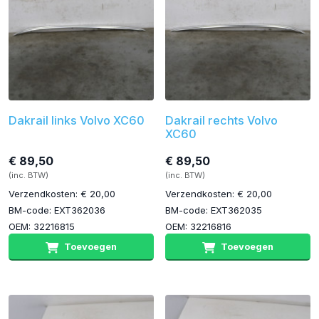
Dakrail links Volvo XC60
Dakrail rechts Volvo
XC60
€ 89,50
€ 89,50
(inc. BTW)
(inc. BTW)
Verzendkosten: € 20,00
Verzendkosten: € 20,00
BM-code: EXT362036
BM-code: EXT362035
OEM: 32216815
OEM: 32216816
Toevoegen
Toevoegen