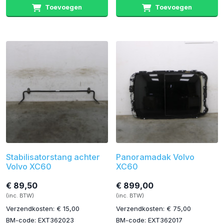
Toevoegen
Toevoegen
Stabilisatorstang achter
Panoramadak Volvo
Volvo XC60
XC60
€ 89,50
€ 899,00
(inc. BTW)
(inc. BTW)
Verzendkosten: € 15,00
Verzendkosten: € 75,00
BM-code: EXT362023
BM-code: EXT362017