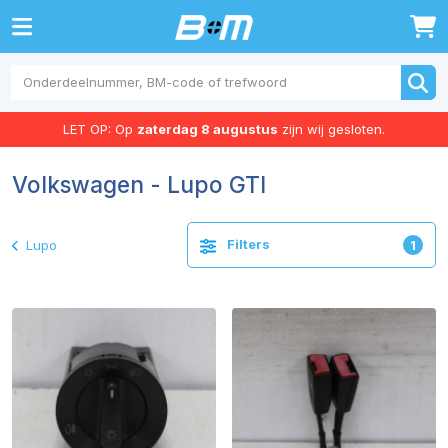
0
LET OP: Op
zaterdag 8 augustus
zijn wij gesloten.
Volkswagen - Lupo GTI
Filters
Lupo
1