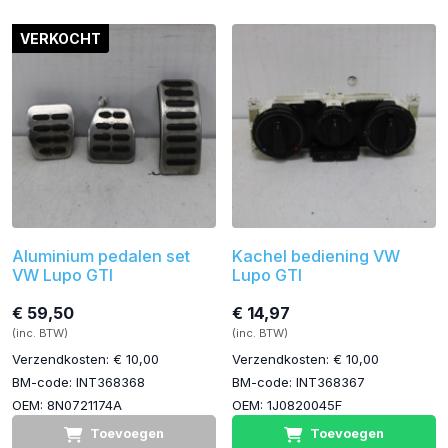
VERKOCHT
Aluminium pedalen set
Kachel bediening VW
VW Lupo GTI
Lupo GTI
€ 59,50
€ 14,97
(inc. BTW)
(inc. BTW)
Verzendkosten: € 10,00
Verzendkosten: € 10,00
BM-code: INT368368
BM-code: INT368367
OEM: 8N0721174A
OEM: 1J0820045F
Toevoegen
Toevoegen