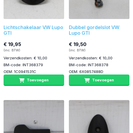
Lichtschakelaar VW Lupo
Dubbel gordelslot VW
GTI
Lupo GTI
€ 19,95
€ 19,50
(inc. BTW)
(inc. BTW)
Verzendkosten: € 10,00
Verzendkosten: € 10,00
BM-code: INT368379
BM-code: INT368378
OEM: 1C0941531C
OEM: 6X0857488D
Toevoegen
Toevoegen