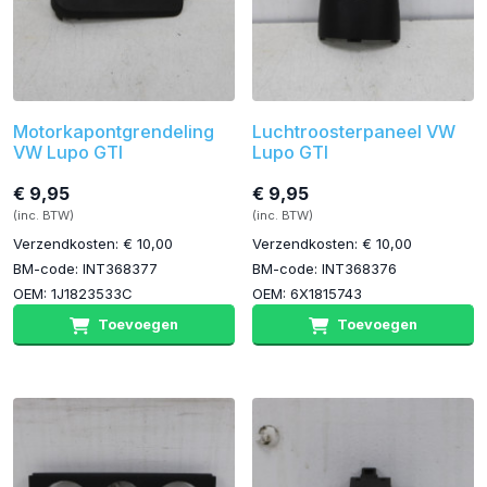
Motorkapontgrendeling
Luchtroosterpaneel VW
VW Lupo GTI
Lupo GTI
€ 9,95
€ 9,95
(inc. BTW)
(inc. BTW)
Verzendkosten: € 10,00
Verzendkosten: € 10,00
BM-code: INT368377
BM-code: INT368376
OEM: 1J1823533C
OEM: 6X1815743
Toevoegen
Toevoegen