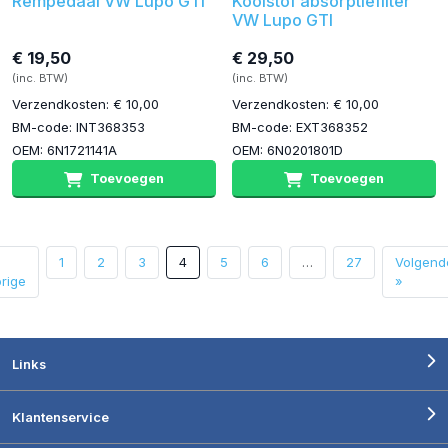
Rempedaal VW Lupo GTI
Koolstof absorptiefilter
VW Lupo GTI
€ 19,50
€ 29,50
(inc. BTW)
(inc. BTW)
Verzendkosten: € 10,00
Verzendkosten: € 10,00
BM-code: INT368353
BM-code: EXT368352
OEM: 6N1721141A
OEM: 6N0201801D
Toevoegen
Toevoegen
1
2
3
4
5
6
…
27
Volgend
rige
»
Links
Klantenservice