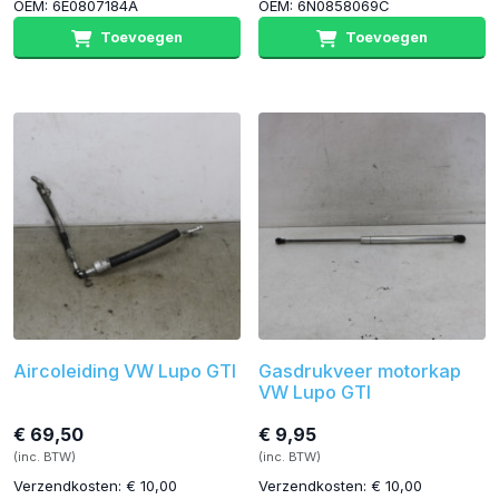
OEM: 6E0807184A
OEM: 6N0858069C
Toevoegen
Toevoegen
Aircoleiding VW Lupo GTI
Gasdrukveer motorkap
VW Lupo GTI
€ 69,50
€ 9,95
(inc. BTW)
(inc. BTW)
Verzendkosten: € 10,00
Verzendkosten: € 10,00