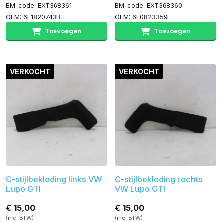
BM-code: EXT368361
BM-code: EXT368360
OEM: 6E1820743B
OEM: 6E0823359E
Toevoegen
Toevoegen
VERKOCHT
VERKOCHT
C-stijlbekleding links VW
C-stijlbekleding rechts
Lupo GTI
VW Lupo GTI
€ 15,00
€ 15,00
(inc. BTW)
(inc. BTW)