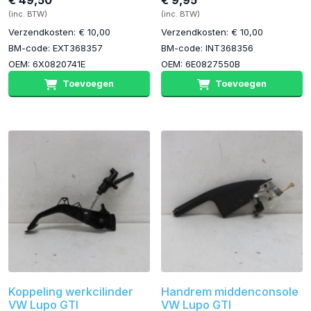
€ 49,50
€ 9,95
(inc. BTW)
(inc. BTW)
Verzendkosten: € 10,00
Verzendkosten: € 10,00
BM-code: EXT368357
BM-code: INT368356
OEM: 6X0820741E
OEM: 6E0827550B
Toevoegen
Toevoegen
Koppeling werkcilinder
Handrem middenconsole
VW Lupo GTI
VW Lupo GTI