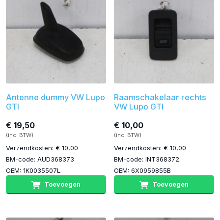
Antenne dummy VW Lupo
Raamschakelaar rechts
GTI
VW Lupo GTI
€ 19,50
€ 10,00
(inc. BTW)
(inc. BTW)
Verzendkosten: € 10,00
Verzendkosten: € 10,00
BM-code: AUD368373
BM-code: INT368372
OEM: 1K0035507L
OEM: 6X0959855B
Toevoegen
Toevoegen