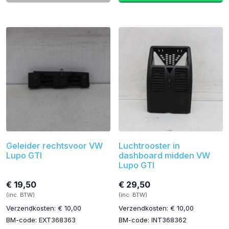
Geleider rechtsvoor VW
Luchtrooster in
Lupo GTI
dashboard midden VW
Lupo GTI
€ 19,50
€ 29,50
(inc. BTW)
(inc. BTW)
Verzendkosten: € 10,00
Verzendkosten: € 10,00
BM-code: EXT368363
BM-code: INT368362