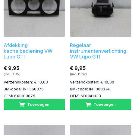
Afdekking
Regelaar
kachelbediening VW
instrumentenverlichting
Lupo GTI
VW Lupo GTI
€ 9,95
€ 9,95
(inc. BTW)
(inc. BTW)
Verzendkosten: € 10,00
Verzendkosten: € 10,00
BM-code: INT368375
BM-code: INT368374
OEM: 6X0819075
OEM: 6E0941333
Toevoegen
Toevoegen