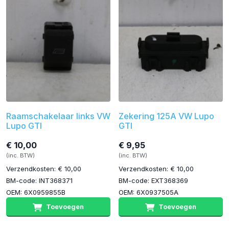
Raamschakelaar links VW
Zekering 125A VW Lupo
Lupo GTI
GTI
€ 10,00
€ 9,95
(inc. BTW)
(inc. BTW)
Verzendkosten: € 10,00
Verzendkosten: € 10,00
BM-code: INT368371
BM-code: EXT368369
OEM: 6X0959855B
OEM: 6X0937505A
Toevoegen
Toevoegen