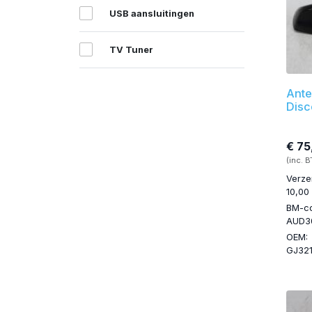
USB aansluitingen
TV Tuner
Ante
Disc
€ 75
(inc. 
Verze
10,00
BM-c
AUD3
OEM:
GJ32