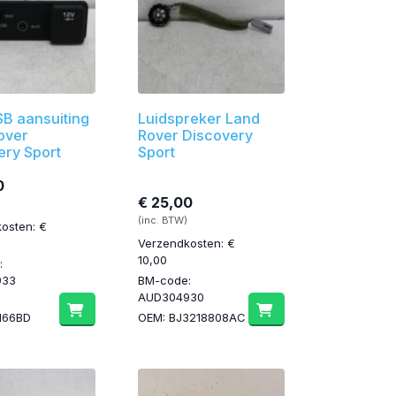
B aansuiting
Luidspreker Land
over
Rover Discovery
ery Sport
Sport
0
€ 25,00
(inc. BTW)
osten: €
Verzendkosten: €
10,00
:
933
BM-code:
AUD304930
166BD
OEM: BJ3218808AC