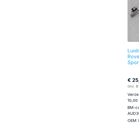
Luid
Rove
Spor
€ 25
(inc. 
Verze
10,00
BM-c
AUD3
OEM: