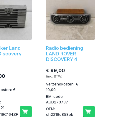
rker Land
Radio bediening
Discovery
LAND ROVER
DISCOVERY 4
€ 99,00
00
(inc. BTW)
Verzendkosten: €
osten: €
10,00
BM-code:
:
AUD273737
21
OEM:
219C164ZF
ch2218c858bb