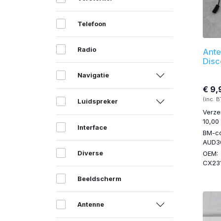
Telefoon
Radio
Ante
Disc
Navigatie
€ 9,
(inc. 
Luidspreker
Verze
10,00
Interface
BM-c
AUD3
Diverse
OEM:
CX23
Beeldscherm
Antenne