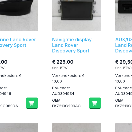
nne Land Rover
Navigatie display
AUX/US
overy Sport
Land Rover
Land R
Discovery Sport
Discov
,00
€ 225,00
€ 29,5
BTW)
(inc. BTW)
(inc. BTW)
ndkosten: €
Verzendkosten: €
Verzendk
10,00
10,00
ode:
BM-code:
BM-code
04946
AUD304934
AUD304
OEM:
OEM:
19C089DA
FK7219C299AC
FK7219C