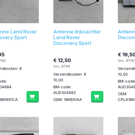
nne Land Rover
Antenne linksachter
Antenn
overy Sport
Land Rover
Discov
Discovery Sport
95
€ 19,5
€ 12,50
BTW)
(inc. BTW)
(inc. BTW)
ndkosten: €
Verzendk
Verzendkosten: €
10,00
10,00
ode:
BM-code
04984
BM-code:
AUD304
AUD304982
OEM:
18K891CA
OEM: 18K891AA
CPLA18K