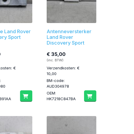
e Land Rover
Antenneversterker
ery Sport
Land Rover
Discovery Sport
0
€ 35,00
(inc. BTW)
osten: €
Verzendkosten: €
10,00
:
BM-code:
980
AUD304978
OEM:
891AA
HK7218C847BA