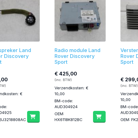
spreker Land
Radio module Land
Verste
r Discovery
Rover Discovery
Rover 
t
Sport
Sport
€ 425,00
,00
€ 299,
(inc. BTW)
BTW)
(inc. BTW)
Verzendkosten: €
ndkosten: €
10,00
Verzendk
10,00
BM-code:
ode:
AUD304924
BM-code
04925
AUD3049
OEM:
 BJ3218808AC
HX6118K812BC
OEM: FK