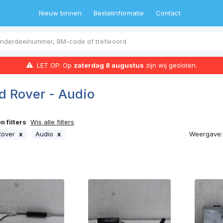
Nieuw binnen
Bestelinformatie
Contact
LET OP: Op
zaterdag 8 augustus
zijn wij gesloten.
d Rover - Audio
 filters
Wis alle filters
Weergave:
Rover
x
Audio
x