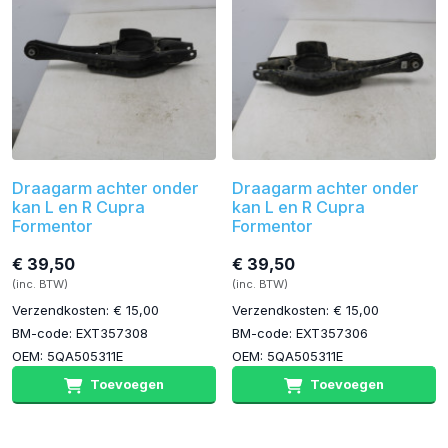
Draagarm achter onder
Draagarm achter onder
kan L en R Cupra
kan L en R Cupra
Formentor
Formentor
€ 39,50
€ 39,50
(inc. BTW)
(inc. BTW)
Verzendkosten: € 15,00
Verzendkosten: € 15,00
BM-code: EXT357308
BM-code: EXT357306
OEM: 5QA505311E
OEM: 5QA505311E
Toevoegen
Toevoegen