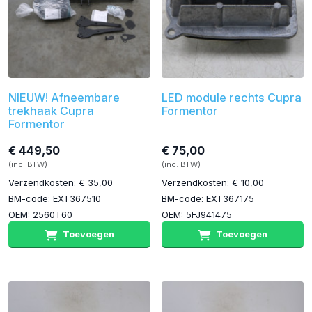
NIEUW! Afneembare
LED module rechts Cupra
trekhaak Cupra
Formentor
Formentor
€ 449,50
€ 75,00
(inc. BTW)
(inc. BTW)
Verzendkosten: € 35,00
Verzendkosten: € 10,00
BM-code: EXT367510
BM-code: EXT367175
OEM: 2560T60
OEM: 5FJ941475
Toevoegen
Toevoegen