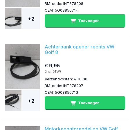
BM-code: INT378208
OEM: 5G0885671F
+2
Toevoegen
Achterbank opener rechts VW
Golf 8
€ 9,95
(inc. BTW)
Verzendkosten: € 10,00
BM-code: INT378207
OEM: 5G0885671G
+2
Toevoegen
Motorkapontgrendeling VW Golf