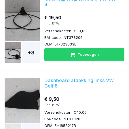
8
€ 19,50
(inc. BTW)
Verzendkosten: € 10,00
BM-code: INT378206
OEM: 517823633B
+3
Toevoegen
Dashboard afdekking links VW
Golf 8
€ 9,50
(inc. BTW)
Verzendkosten: € 10,00
BM-code: INT378205
OEM: 5H1858217B