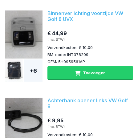
Binnenverlichting voorzijde VW
Golf 8 UVX
€ 44,99
(inc. BTW)
Verzendkosten: € 10,00
BM-code: INT378209
OEM: 5H0959561AP
+6
Toevoegen
Achterbank opener links VW Golf
8
€ 9,95
(inc. BTW)
Verzendkosten: € 10,00