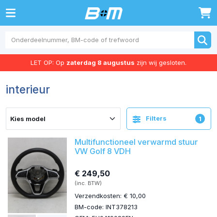
0
LET OP: Op
zaterdag 8 augustus
zijn wij gesloten.
interieur
Filters
1
Multifunctioneel verwarmd stuur
VW Golf 8 VDH
€ 249,50
(inc. BTW)
Verzendkosten: € 10,00
BM-code: INT378213