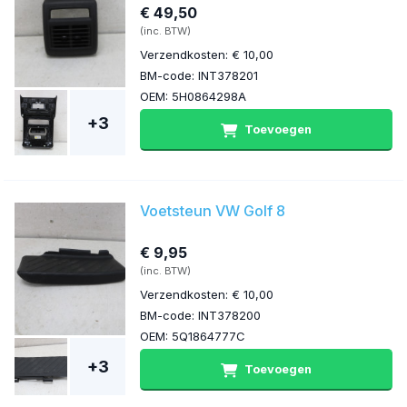
€ 49,50
(inc. BTW)
Verzendkosten: € 10,00
BM-code: INT378201
OEM: 5H0864298A
+3
Toevoegen
Voetsteun VW Golf 8
€ 9,95
(inc. BTW)
Verzendkosten: € 10,00
BM-code: INT378200
OEM: 5Q1864777C
+3
Toevoegen