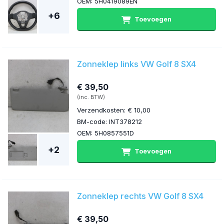
OEM: 5H0419089EN
+6
Toevoegen
Zonneklep links VW Golf 8 SX4
€ 39,50
(inc. BTW)
Verzendkosten: € 10,00
BM-code: INT378212
OEM: 5H0857551D
+2
Toevoegen
Zonneklep rechts VW Golf 8 SX4
€ 39,50