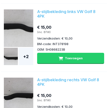
A-stijlbekleding links VW Golf 8
4PK
€ 15,00
(inc. BTW)
Verzendkosten: € 10,00
BM-code: INT378198
OEM: 5H0868223B
+2
Toevoegen
A-stijlbekleding rechts VW Golf 8
4PK
€ 15,00
(inc. BTW)
Verzendkosten: € 10,00