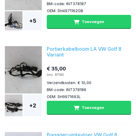
BM-code: INT378187
OEM: 5H4971162GB
+5
Toevoegen
Portierkabelboom LA VW Golf 8
Variant
€ 35,00
(inc. BTW)
Verzendkosten: € 10,00
BM-code: INT378186
OEM: 5H9971693L
+2
Toevoegen
Bagageruimtevloer VW Golf 8