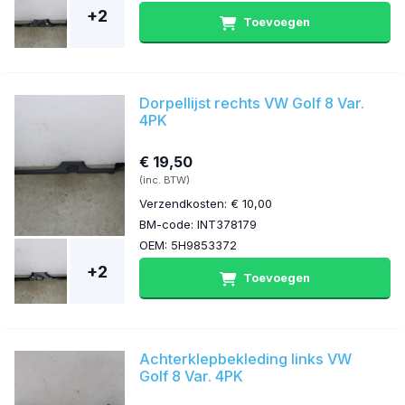
+2
Toevoegen
Dorpellijst rechts VW Golf 8 Var.
4PK
€ 19,50
(inc. BTW)
Verzendkosten: € 10,00
BM-code: INT378179
OEM: 5H9853372
+2
Toevoegen
Achterklepbekleding links VW
Golf 8 Var. 4PK