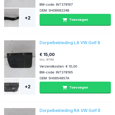
BM-code: INT378197
OEM: 5H0868224B
+2
Toevoegen
Dorpelbekleding LA VW Golf 8
€ 15,00
(inc. BTW)
Verzendkosten: € 10,00
BM-code: INT378195
OEM: 5H0854857A
+2
Toevoegen
Dorpelbekleding RA VW Golf 8