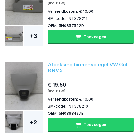
(inc. BTW)
Verzendkosten: € 10,00
BM-code: INT378211
OEM: 5H0857552D
+3
Toevoegen
Afdekking binnenspiegel VW Golf
8 RM5
€ 19,50
(inc. BTW)
Verzendkosten: € 10,00
BM-code: INT378210
OEM: 5H0868437B
+2
Toevoegen