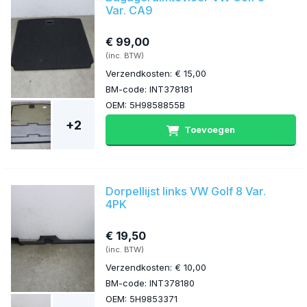
Var. CA9
€ 99,00
(inc. BTW)
Verzendkosten: € 15,00
BM-code: INT378181
OEM: 5H9858855B
+2
Toevoegen
Dorpellijst links VW Golf 8 Var.
4PK
€ 19,50
(inc. BTW)
Verzendkosten: € 10,00
BM-code: INT378180
OEM: 5H9853371