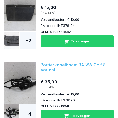
€ 15,00
(inc. BTW)
Verzendkosten: € 10,00
BM-code: INT378194
OEM: 5H0854858A
+2
Toevoegen
Portierkabelboom RA VW Golf 8
Variant
€ 35,00
(inc. BTW)
Verzendkosten: € 10,00
BM-code: INT378190
OEM: 5H9971694L
+4
Toevoegen