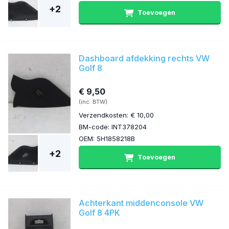
+2
Toevoegen
Dashboard afdekking rechts VW
Golf 8
€ 9,50
(inc. BTW)
Verzendkosten: € 10,00
BM-code: INT378204
OEM: 5H1858218B
+2
Toevoegen
Achterkant middenconsole VW
Golf 8 4PK