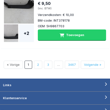
€ 9,50
(inc. BTW)
Verzendkosten: € 10,00
BM-code: INT378178
OEM: 5H9867703
+2
Toevoegen
« Vorige
1
2
3
…
3467
Volgende »
Links
Klantenservice