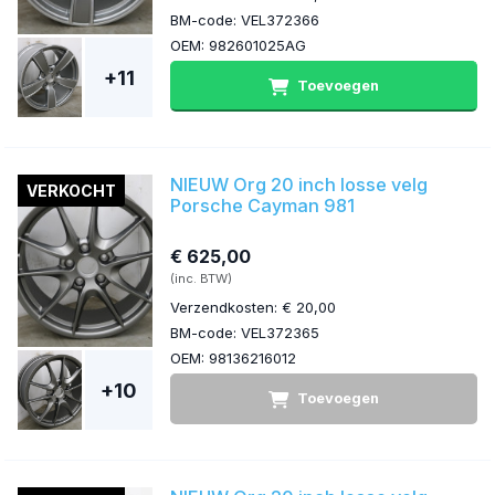
BM-code: VEL372366
OEM: 982601025AG
+11
Toevoegen
NIEUW Org 20 inch losse velg
VERKOCHT
Porsche Cayman 981
€ 625,00
(inc. BTW)
Verzendkosten: € 20,00
BM-code: VEL372365
OEM: 98136216012
+10
Toevoegen