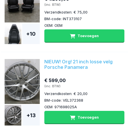
(inc. BTW)
Verzendkosten: € 75,00
BM-code: INT373107
OEM: OEM
+10
Toevoegen
NIEUW! Org! 21 inch losse velg
Porsche Panamera
€ 599,00
(inc. BTW)
Verzendkosten: € 20,00
BM-code: VEL372368
OEM: 971698025A
+13
Toevoegen