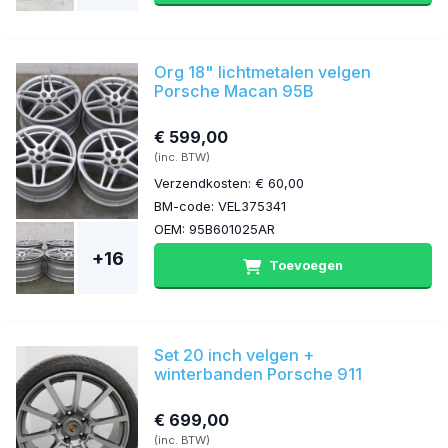
Org 18" lichtmetalen velgen
Porsche Macan 95B
€ 599,00
(inc. BTW)
Verzendkosten: € 60,00
BM-code: VEL375341
OEM: 95B601025AR
+16
Toevoegen
Set 20 inch velgen +
winterbanden Porsche 911
€ 699,00
(inc. BTW)