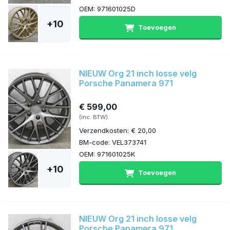
OEM: 971601025D
+10
Toevoegen
NIEUW Org 21 inch losse velg
Porsche Panamera 971
€ 599,00
(inc. BTW)
Verzendkosten: € 20,00
BM-code: VEL373741
OEM: 971601025K
+10
Toevoegen
NIEUW Org 21 inch losse velg
Porsche Panamera 971