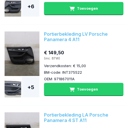
+6
Toevoegen
Portierbekleding LV Porsche
Panamera 4 A11
€ 149,50
(inc. BTW)
Verzendkosten: € 15,00
BM-code: INT375522
OEM: 971867011A
+5
Toevoegen
Portierbekleding LA Porsche
Panamera 4 ST A11