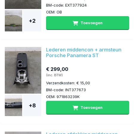
BM-code: EXT377924
OEM: OB
+2
Toevoegen
Lederen middencon + armsteun
Porsche Panamera ST
€ 299,00
(inc. BTW)
Verzendkosten: € 15,00
BM-code: INT377673
OEM: 971863239K
+8
Toevoegen