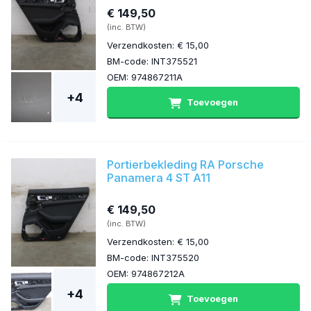
€ 149,50
(inc. BTW)
Verzendkosten: € 15,00
BM-code: INT375521
OEM: 974867211A
+4
Toevoegen
Portierbekleding RA Porsche
Panamera 4 ST A11
€ 149,50
(inc. BTW)
Verzendkosten: € 15,00
BM-code: INT375520
OEM: 974867212A
+4
Toevoegen