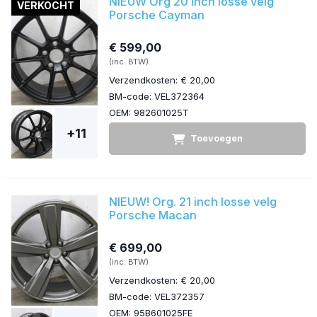
NIEUW Org 20 inch losse velg
VERKOCHT
Porsche Cayman
€ 599,00
(inc. BTW)
Verzendkosten: € 20,00
BM-code: VEL372364
OEM: 982601025T
+11
Toevoegen
NIEUW! Org. 21 inch losse velg
Porsche Macan
€ 699,00
(inc. BTW)
Verzendkosten: € 20,00
BM-code: VEL372357
OEM: 95B601025FE