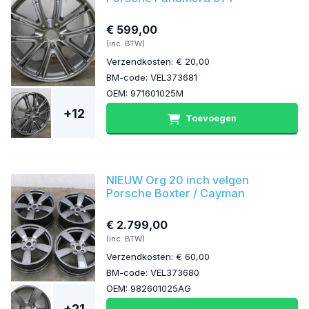
€ 599,00
(inc. BTW)
Verzendkosten: € 20,00
BM-code: VEL373681
OEM: 971601025M
+12
Toevoegen
NIEUW Org 20 inch velgen
Porsche Boxter / Cayman
€ 2.799,00
(inc. BTW)
Verzendkosten: € 60,00
BM-code: VEL373680
OEM: 982601025AG
+21