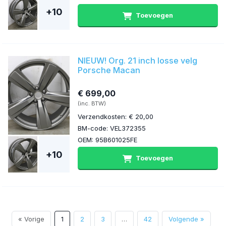
+10
Toevoegen
NIEUW! Org. 21 inch losse velg
Porsche Macan
€ 699,00
(inc. BTW)
Verzendkosten: € 20,00
BM-code: VEL372355
OEM: 95B601025FE
+10
Toevoegen
« Vorige
1
2
3
…
42
Volgende »