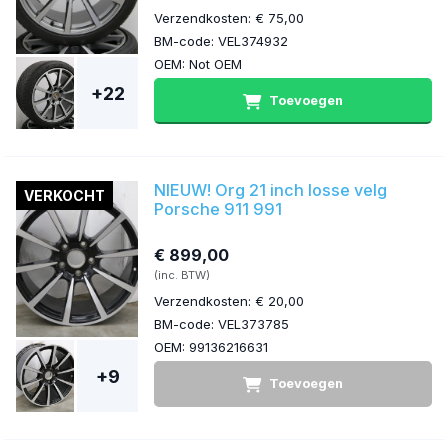
Verzendkosten: € 75,00
BM-code: VEL374932
OEM: Not OEM
+22
Toevoegen
NIEUW! Org 21 inch losse velg
VERKOCHT
Porsche 911 991
€ 899,00
(inc. BTW)
Verzendkosten: € 20,00
BM-code: VEL373785
OEM: 99136216631
+9
Toevoegen