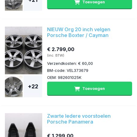
Toevoegen
NIEUW Org 20 inch velgen
Porsche Boxter / Cayman
€ 2.799,00
(inc. BTW)
Verzendkosten: € 60,00
BM-code: VEL373679
OEM: 982601025K
+22
Toevoegen
Zwarte ledere voorstoelen
Porsche Panamera
€ 1.299,00