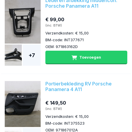
Lederen afdekking middencon.
Porsche Panamera A11
€ 99,00
(inc. BTW)
Verzendkosten: € 15,00
BM-code: INT377671
OEM: 971863162D
+7
Toevoegen
Portierbekleding RV Porsche
Panamera 4 A11
€ 149,50
(inc. BTW)
Verzendkosten: € 15,00
BM-code: INT375523
OEM: 971867012A