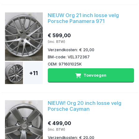
NIEUW Org 21 inch losse velg
Porsche Panamera 971
€ 599,00
(inc. BTW)
Verzendkosten: € 20,00
BM-code: VEL372367
OEM: 971601025K
+11
Toevoegen
NIEUW! Org 20 inch losse velg
Porsche Cayman
€ 499,00
(inc. BTW)
Verzendkosten: € 20,00