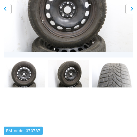
BM-code: 373787