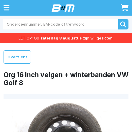
0
LET OP: Op
zaterdag 8 augustus
zijn wij gesloten.
Overzicht
Org 16 inch velgen + winterbanden VW
Golf 8