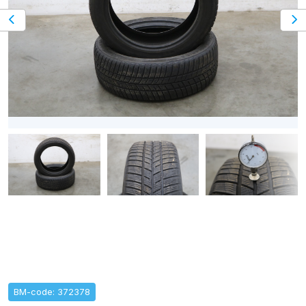
BM-code: 372378