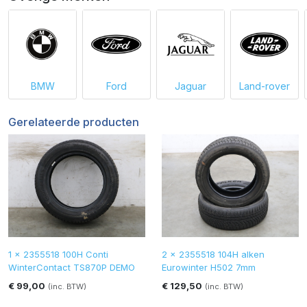
BMW
Ford
Jaguar
Land-rover
Gerelateerde producten
1 x 2355518 100H Conti
2 x 2355518 104H alken
WinterContact TS870P DEMO
Eurowinter H502 7mm
€ 99,00
€ 129,50
(inc. BTW)
(inc. BTW)