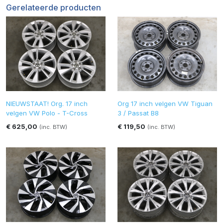
Gerelateerde producten
NIEUWSTAAT! Org. 17 inch
Org 17 inch velgen VW Tiguan
velgen VW Polo - T-Cross
3 / Passat B8
€ 625,00
€ 119,50
(inc. BTW)
(inc. BTW)