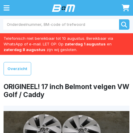
0
Telefonisch niet bereikbaar tot 10 augustus. Bereikbaar via
WhatsApp of e-mail. LET OP: Op
zaterdag 1 augustus
en
zaterdag 8 augustus
zijn wij gesloten.
Overzicht
ORIGINEEL! 17 inch Belmont velgen VW
Golf / Caddy