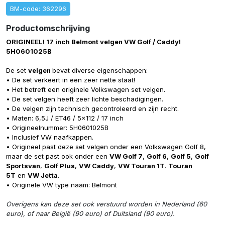
BM-code: 362296
Productomschrijving
ORIGINEEL! 17 inch Belmont velgen VW Golf / Caddy!
5H0601025B
De set
velgen
bevat diverse eigenschappen:
• De set verkeert in een zeer nette staat!
• Het betreft een originele Volkswagen set velgen.
• De set velgen heeft zeer lichte beschadigingen.
• De velgen zijn technisch gecontroleerd en zijn recht.
• Maten: 6,5J / ET46 / 5x112 / 17 inch
• Origineelnummer: 5H0601025B
• Inclusief VW naafkappen.
• Origineel past deze set velgen onder een Volkswagen Golf 8,
maar de set past ook onder een
VW Golf 7
,
Golf 6
,
Golf 5
,
Golf
Sportsvan
,
Golf Plus
,
VW Caddy
,
VW Touran 1T
.
Touran
5T
en
VW Jetta
.
• Originele VW type naam: Belmont
Overigens kan deze set ook verstuurd worden in Nederland (60
euro), of naar België (90 euro) of Duitsland (90 euro).