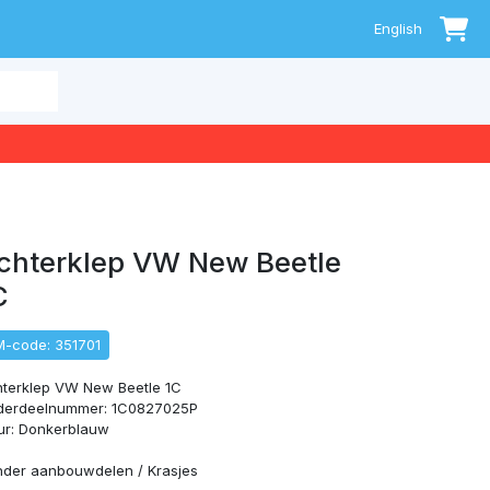
0
English
chterklep VW New Beetle
C
M-code: 351701
terklep VW New Beetle 1C
derdeelnummer: 1C0827025P
ur: Donkerblauw
der aanbouwdelen / Krasjes