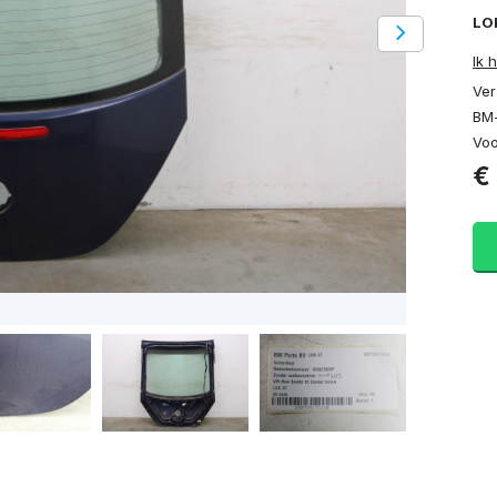
LO
Ik 
Ver
BM-
Voo
€