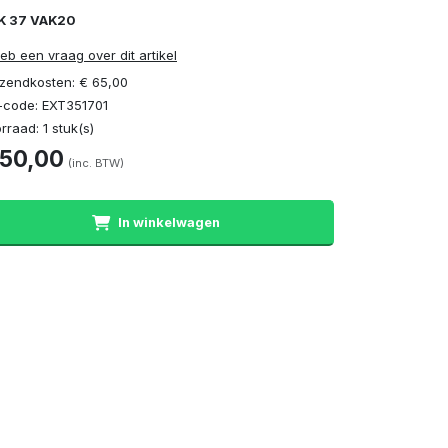
K 37 VAK20
heb een vraag over dit artikel
zendkosten: € 65,00
code: EXT351701
rraad: 1 stuk(s)
 50,00
(inc. BTW)
In winkelwagen