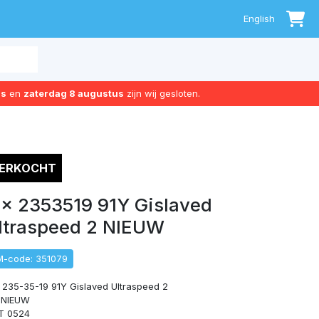
0
English
us
en
zaterdag 8 augustus
zijn wij gesloten.
ERKOCHT
 x 2353519 91Y Gislaved
ltraspeed 2 NIEUW
M-code: 351079
 235-35-19 91Y Gislaved Ultraspeed 2
 NIEUW
T 0524