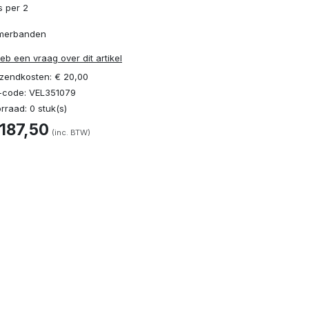
js per 2
merbanden
heb een vraag over dit artikel
zendkosten: € 20,00
code: VEL351079
rraad: 0 stuk(s)
 187,50
(inc. BTW)