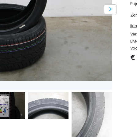
Pri
Zo
Ik 
Ver
BM-
Voo
€