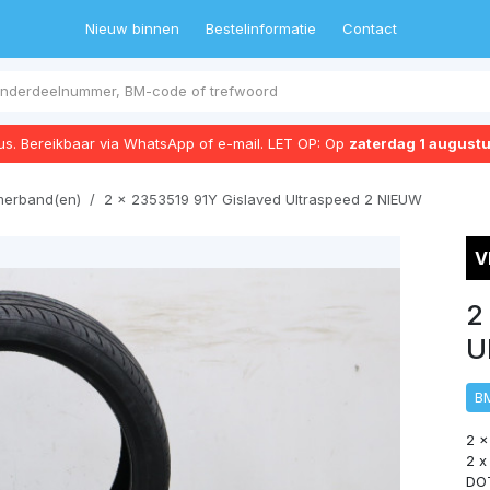
Nieuw binnen
Bestelinformatie
Contact
tus. Bereikbaar via WhatsApp of e-mail. LET OP: Op
zaterdag 1 august
erband(en)
/
2 x 2353519 91Y Gislaved Ultraspeed 2 NIEUW
V
2
U
B
2 x
2 x
DO