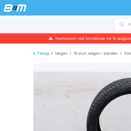
Telefonisch niet bereikbaar tot 10 augus
Terug
/
Velgen
/
19 inch velgen / banden
/
Zom