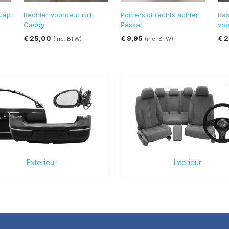
klep
Rechter voordeur ruit
Portierslot rechts achter
Raa
Caddy
Passat
voo
€ 25,00
€ 9,95
€ 
(inc. BTW)
(inc. BTW)
Exterieur
Interieur