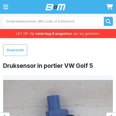
0
LET OP: Op
zaterdag 8 augustus
zijn wij gesloten.
Overzicht
Druksensor in portier VW Golf 5