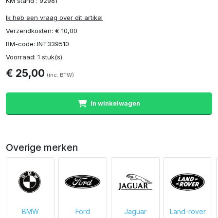
KM stand : 92981
Ik heb een vraag over dit artikel
Verzendkosten: € 10,00
BM-code: INT339510
Voorraad: 1 stuk(s)
€ 25,00
(inc. BTW)
In winkelwagen
Overige merken
BMW
Ford
Jaguar
Land-rover