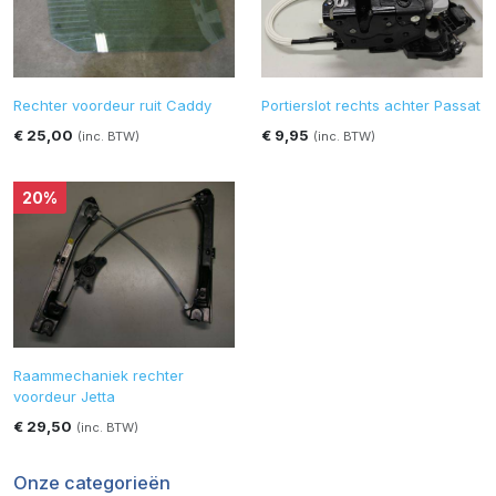
Rechter voordeur ruit Caddy
Portierslot rechts achter Passat
€ 25,00
€ 9,95
(inc. BTW)
(inc. BTW)
20%
Raammechaniek rechter
voordeur Jetta
€ 29,50
(inc. BTW)
Onze categorieën