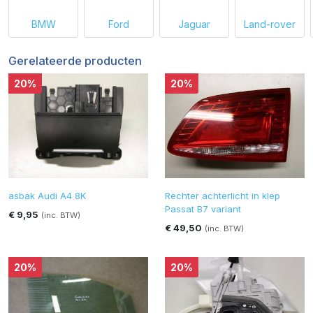
BMW
Ford
Jaguar
Land-rover
Gerelateerde producten
20%
20%
asbak Audi A4 8K
Rechter achterlicht in klep
Passat B7 variant
€ 9,95
(inc. BTW)
€ 49,50
(inc. BTW)
20%
20%