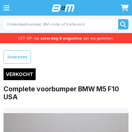
0
LET OP: Op
zaterdag 8 augustus
zijn wij gesloten.
Overzicht
VERKOCHT
Complete voorbumper BMW M5 F10
USA