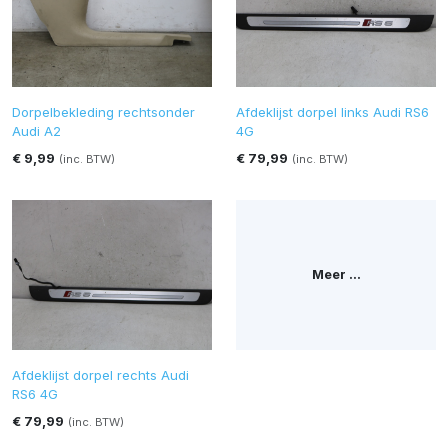
Dorpelbekleding rechtsonder
Afdeklijst dorpel links Audi RS6
Audi A2
4G
€ 9,99
€ 79,99
(inc. BTW)
(inc. BTW)
Meer ...
Afdeklijst dorpel rechts Audi
RS6 4G
€ 79,99
(inc. BTW)