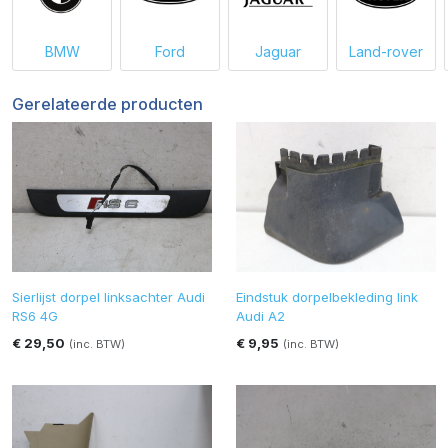
BMW
Ford
Jaguar
Land-rover
Gerelateerde producten
Sierlijst dorpel linksachter Audi
Eindstuk dorpelbekleding link
RS6 4G
Audi A2
€ 29,50
€ 9,95
(inc. BTW)
(inc. BTW)