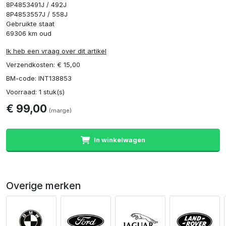
8P4853491J / 492J
8P4853557J / 558J
Gebruikte staat
69306 km oud
Ik heb een vraag over dit artikel
Verzendkosten: € 15,00
BM-code: INT138853
Voorraad: 1 stuk(s)
€ 99,00
(marge)
In winkelwagen
Overige merken