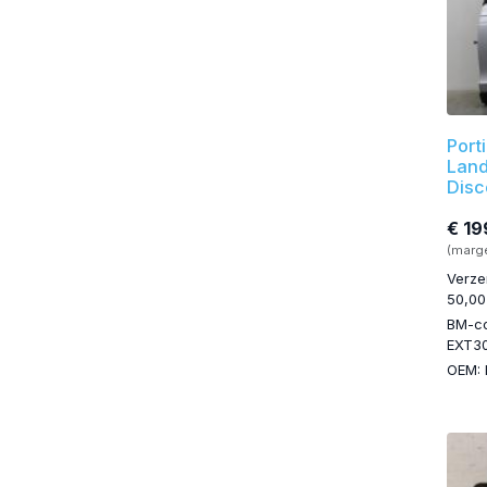
Port
Land
Disc
€ 19
(marg
Verze
50,00
BM-c
EXT3
OEM: 