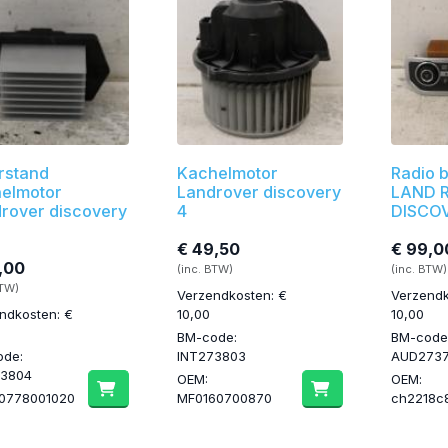
rstand
Kachelmotor
Radio 
elmotor
Landrover discovery
LAND 
rover discovery
4
DISCO
€ 49,50
€ 99,0
,00
(inc. BTW)
(inc. BTW)
BTW)
Verzendkosten: €
Verzendk
ndkosten: €
10,00
10,00
BM-code:
BM-code
ode:
INT273803
AUD273
73804
OEM:
OEM:
 0778001020
MF0160700870
ch2218c