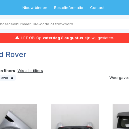
Nieuw binnen
Bestelinformatie
Contact
LET OP: Op
zaterdag 8 augustus
zijn wij gesloten.
d Rover
 filters
Wis alle filters
Weergave:
Rover
x