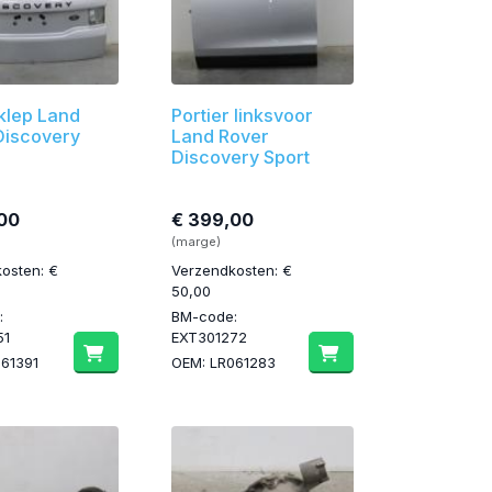
klep Land
Portier linksvoor
Discovery
Land Rover
Discovery Sport
00
€ 399,00
(marge)
osten: €
Verzendkosten: €
50,00
:
BM-code:
51
EXT301272
61391
OEM: LR061283