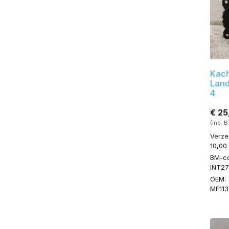
Kach
Land
4
€ 25
(inc. 
Verze
10,00
BM-c
INT27
OEM:
MF11