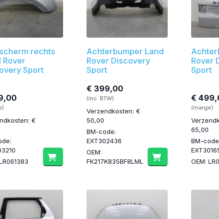
scherm rechts
Achterbumper Land
Achter
 Rover
Rover Discovery
Rover 
overy Sport
Sport
Sport
€ 399,00
9,00
€ 499,
(inc. BTW)
e)
(marge)
Verzendkosten: €
ndkosten: €
50,00
Verzendk
65,00
BM-code:
ode:
EXT302436
BM-code
03210
EXT3016
OEM:
LR061383
FK217K835BF8LML
OEM: LR0