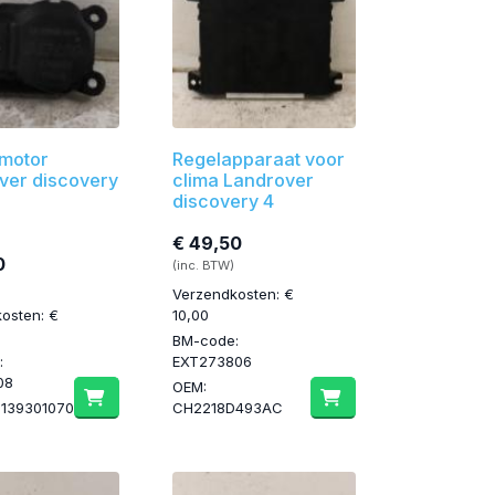
motor
Regelapparaat voor
ver discovery
clima Landrover
discovery 4
€ 49,50
0
(inc. BTW)
Verzendkosten: €
osten: €
10,00
BM-code:
:
EXT273806
08
OEM:
1139301070
CH2218D493AC