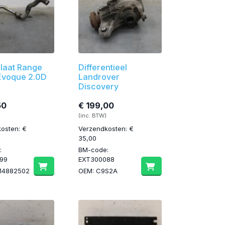
nlaat Range
Differentieel
Evoque 2.0D
Landrover
Discovery
50
€ 199,00
(inc. BTW)
osten: €
Verzendkosten: €
35,00
:
BM-code:
99
EXT300088
014882502
OEM: C9S2A