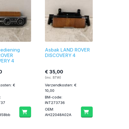
bediening
Asbak LAND ROVER
ROVER
DISCOVERY 4
VERY 4
0
€ 35,00
(inc. BTW)
osten: €
Verzendkosten: €
10,00
:
BM-code:
737
INT273736
OEM:
858bb
AH22048A02A