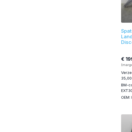
Spat
Land
Disc
€ 19
(marg
Verze
35,00
BM-c
EXT3
OEM: 