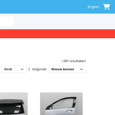
0
English
~281 resultaten
|
Volgorde: