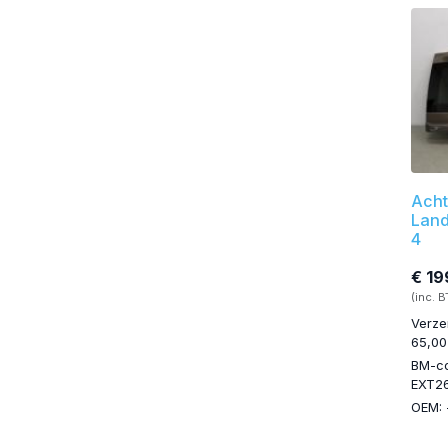
Acht
Land
4
€ 19
(inc. 
Verze
65,00
BM-c
EXT2
OEM: 