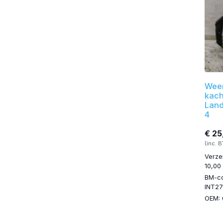
Wee
kach
Land
4
€ 25
(inc. 
Verze
10,00
BM-c
INT2
OEM: