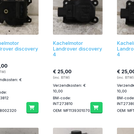
elmotor
Kachelmotor
Kachel
rover discovery
Landrover discovery
Landro
4
4
,00
€ 25,00
€ 25,0
BTW)
(inc. BTW)
(inc. BTW)
ndkosten: €
Verzendkosten: €
Verzendk
10,00
10,00
ode:
3812
BM-code:
BM-code
INT273810
INT2738
38002320
OEM: MF1139301070
OEM: MF