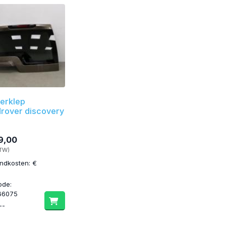
erklep
rover discovery
9,00
BTW)
ndkosten: €
ode:
66075
--