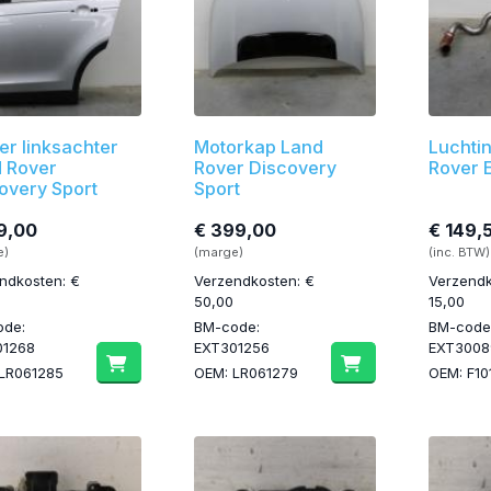
ier linksachter
Motorkap Land
Luchti
 Rover
Rover Discovery
Rover 
overy Sport
Sport
9,00
€ 399,00
€ 149,
e)
(marge)
(inc. BTW)
ndkosten: €
Verzendkosten: €
Verzendk
50,00
15,00
ode:
BM-code:
BM-code
01268
EXT301256
EXT3008
LR061285
OEM: LR061279
OEM: F1