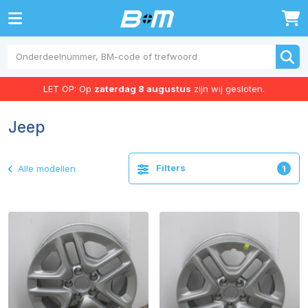
0
LET OP: Op
zaterdag 8 augustus
zijn wij gesloten.
Jeep
Filters
Alle modellen
1