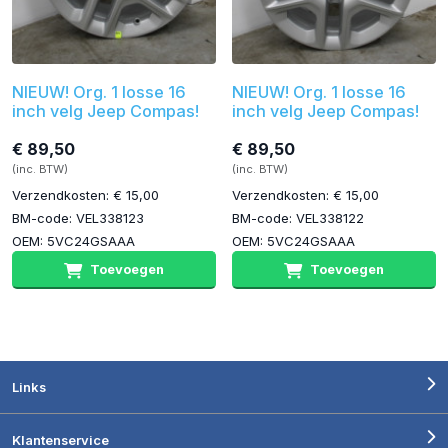
NIEUW! Org. 1 losse 16
NIEUW! Org. 1 losse 16
inch velg Jeep Compas!
inch velg Jeep Compas!
€ 89,50
€ 89,50
(inc. BTW)
(inc. BTW)
Verzendkosten: € 15,00
Verzendkosten: € 15,00
BM-code: VEL338123
BM-code: VEL338122
OEM: 5VC24GSAAA
OEM: 5VC24GSAAA
Toevoegen
Toevoegen
Links
Klantenservice