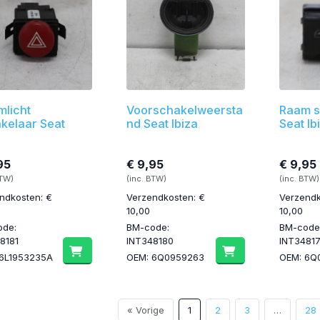
mlicht
Voorschakelweersta
Raam s
kelaar Seat
nd Seat Ibiza
Seat Ib
95
€ 9,95
€ 9,95
BTW)
(inc. BTW)
(inc. BTW)
ndkosten: €
Verzendkosten: €
Verzendk
10,00
10,00
ode:
BM-code:
BM-code
8181
INT348180
INT3481
6L1953235A
OEM: 6Q0959263
OEM: 6Q
« Vorige
1
2
3
…
28