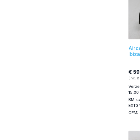
Airc
Ibiz
€ 59
(inc. 
Verze
15,00
BM-c
EXT3
OEM: