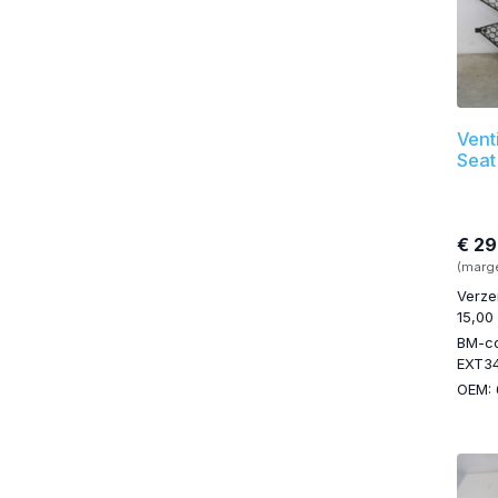
Vent
Seat
€ 29
(marg
Verze
15,00
BM-c
EXT3
OEM: 