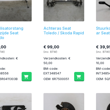
ilisatorstang
Achteras Seat
Stuurk
zijde Seat
Toledo / Skoda Rapid
ar Seat
do
,00
€ 99,00
€ 39,9
BTW)
(inc. BTW)
(inc. BTW)
ndkosten: €
Verzendkosten: €
Verzendk
50,00
10,00
ode:
BM-code:
BM-code
48556
EXT348547
INT3485
6R0411303B
OEM: 6R7500051
OEM: 5Q