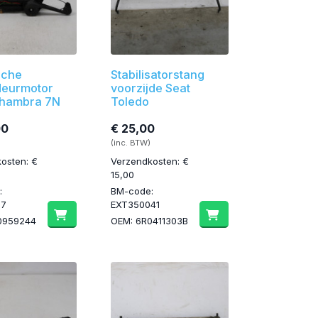
sche
Stabilisatorstang
deurmotor
voorzijde Seat
lhambra 7N
Toledo
00
€ 25,00
(inc. BTW)
osten: €
Verzendkosten: €
15,00
:
BM-code:
27
EXT350041
0959244
OEM: 6R0411303B