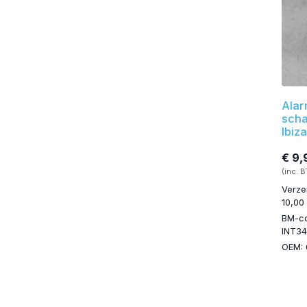
Alar
scha
Ibiza
€ 9,
(inc. 
Verze
10,00
BM-c
INT34
OEM: 