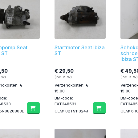
opomp Seat
Startmotor Seat Ibiza
Schokd
a ST
ST
schroef
Ibiza S
,50
€ 29,50
€ 49,5
BTW)
(inc. BTW)
(inc. BTW)
ndkosten: €
Verzendkosten: €
Verzendk
15,00
15,00
ode:
BM-code:
BM-code
48533
EXT348531
EXT3485
 5N0820803E
OEM: 02T911024J
OEM: 6R