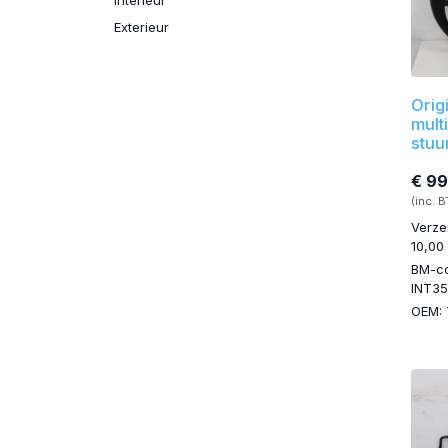
Exterieur
Orig
mult
stuu
€ 99
(inc. 
Verze
10,00
BM-c
INT35
OEM: 