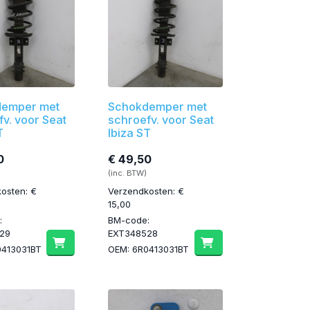
emper met
Schokdemper met
v. voor Seat
schroefv. voor Seat
T
Ibiza ST
0
€ 49,50
(inc. BTW)
osten: €
Verzendkosten: €
15,00
:
BM-code:
29
EXT348528
0413031BT
OEM: 6R0413031BT