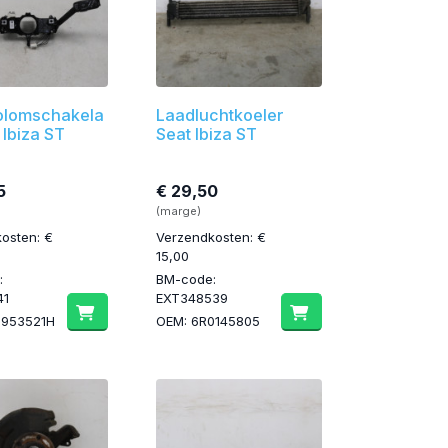
olomschakela
Laadluchtkoeler
 Ibiza ST
Seat Ibiza ST
5
€ 29,50
(marge)
osten: €
Verzendkosten: €
15,00
:
BM-code:
41
EXT348539
1953521H
OEM: 6R0145805