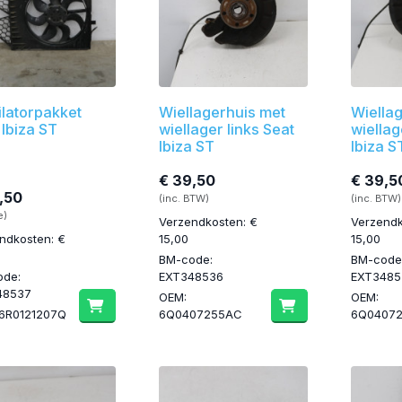
ilatorpakket
Wiellagerhuis met
Wiella
 Ibiza ST
wiellager links Seat
wiellag
Ibiza ST
Ibiza S
€ 39,50
€ 39,5
,50
(inc. BTW)
(inc. BTW)
e)
Verzendkosten: €
Verzendk
ndkosten: €
15,00
15,00
BM-code:
BM-code
ode:
EXT348536
EXT3485
48537
OEM:
OEM:
6R0121207Q
6Q0407255AC
6Q0407