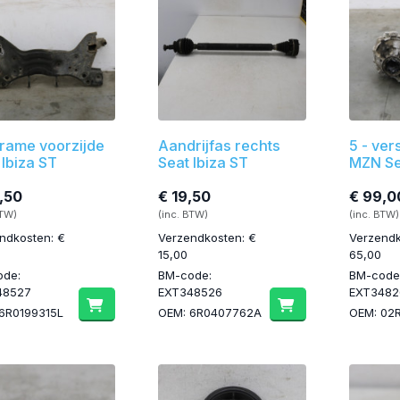
rame voorzijde
Aandrijfas rechts
5 - ver
 Ibiza ST
Seat Ibiza ST
MZN Se
,50
€ 19,50
€ 99,0
BTW)
(inc. BTW)
(inc. BTW)
ndkosten: €
Verzendkosten: €
Verzendk
15,00
65,00
ode:
BM-code:
BM-code
48527
EXT348526
EXT3482
6R0199315L
OEM: 6R0407762A
OEM: 02