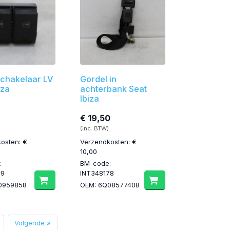
chakelaar LV
Gordel in
iza
achterbank Seat
Ibiza
€ 19,50
(inc. BTW)
osten: €
Verzendkosten: €
10,00
:
BM-code:
79
INT348178
0959858
OEM: 6Q0857740B
Volgende »