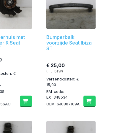
gerhuis met
Bumperbalk
er R Seat
voorzijde Seat Ibiza
T
ST
0
€ 25,00
(inc. BTW)
osten: €
Verzendkosten: €
15,00
:
35
BM-code:
EXT348534
256AC
OEM: 6J0807109A