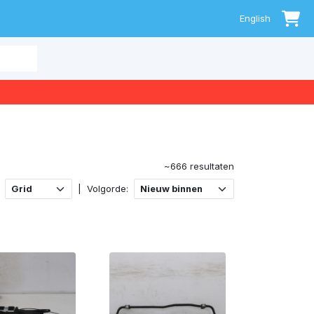
0
English
~666 resultaten
|
Volgorde: