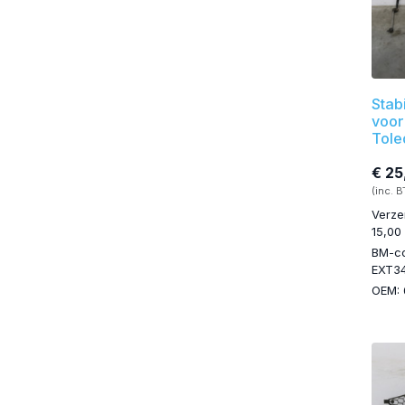
Stab
voor
Tole
€ 25
(inc. 
Verze
15,00
BM-c
EXT3
OEM: 