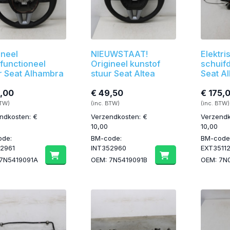
ineel
NIEUWSTAAT!
Elektri
ifunctioneel
Origineel kunstof
schuif
r Seat Alhambra
stuur Seat Altea
Seat A
,00
€ 49,50
€ 175,
BTW)
(inc. BTW)
(inc. BTW)
ndkosten: €
Verzendkosten: €
Verzendk
10,00
10,00
ode:
BM-code:
BM-code
2961
INT352960
EXT3511
7N5419091A
OEM: 7N5419091B
OEM: 7N