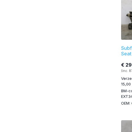
Subf
Seat
€ 29
(inc. 
Verze
15,00
BM-c
EXT3
OEM: 