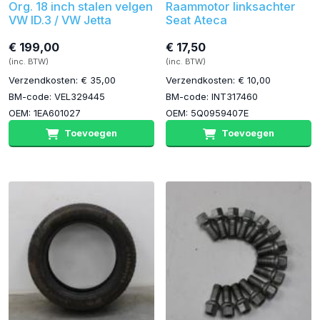
Org. 18 inch stalen velgen
Raammotor linksachter
VW ID.3 / VW Jetta
Seat Ateca
€ 199,00
€ 17,50
(inc. BTW)
(inc. BTW)
Verzendkosten: € 35,00
Verzendkosten: € 10,00
BM-code: VEL329445
BM-code: INT317460
OEM: 1EA601027
OEM: 5Q0959407E
Toevoegen
Toevoegen