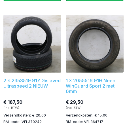
2 x 2353519 91Y Gislaved
1 x 2055516 91H Neen
Ultraspeed 2 NIEUW
WinGuard Sport 2 met
6mm
€ 187,50
€ 29,50
(inc. BTW)
(inc. BTW)
Verzendkosten: € 20,00
Verzendkosten: € 15,00
BM-code: VEL370242
BM-code: VEL364717