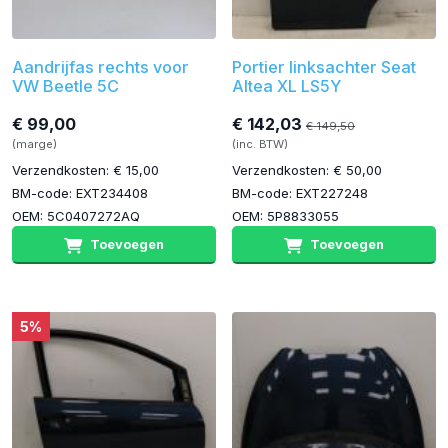
Aandrijfas rechts voor
Portier linksachter Seat
VW Beetle 5C
Altea XL LS5Y
€ 99,00
€ 142,03
€ 149,50
(marge)
(inc. BTW)
Verzendkosten: € 15,00
Verzendkosten: € 50,00
BM-code: EXT234408
BM-code: EXT227248
OEM: 5C0407272AQ
OEM: 5P8833055
Toevoegen
Toevoegen
5%