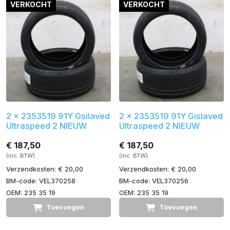
VERKOCHT
VERKOCHT
2 x 2353519 91Y Gsilaved
2 x 2353519 91Y Gislaved
Ultraspeed 2 NIEUW
Ultraspeed 2 NIEUW
€ 187,50
€ 187,50
(inc. BTW)
(inc. BTW)
Verzendkosten: € 20,00
Verzendkosten: € 20,00
BM-code: VEL370258
BM-code: VEL370256
OEM: 235 35 19
OEM: 235 35 19
Toevoegen
Toevoegen