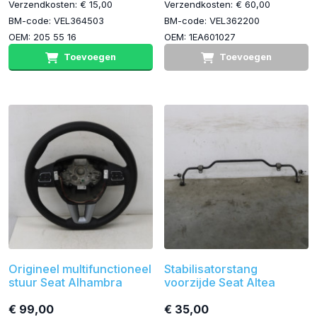
Verzendkosten: € 15,00
Verzendkosten: € 60,00
BM-code: VEL364503
BM-code: VEL362200
OEM: 205 55 16
OEM: 1EA601027
Toevoegen
Toevoegen
Origineel multifunctioneel
Stabilisatorstang
stuur Seat Alhambra
voorzijde Seat Altea
€ 99,00
€ 35,00