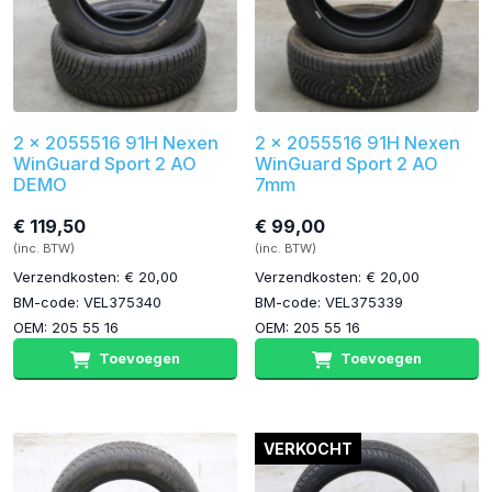
2 x 2055516 91H Nexen
2 x 2055516 91H Nexen
WinGuard Sport 2 AO
WinGuard Sport 2 AO
DEMO
7mm
€ 119,50
€ 99,00
(inc. BTW)
(inc. BTW)
Verzendkosten: € 20,00
Verzendkosten: € 20,00
BM-code: VEL375340
BM-code: VEL375339
OEM: 205 55 16
OEM: 205 55 16
Toevoegen
Toevoegen
VERKOCHT