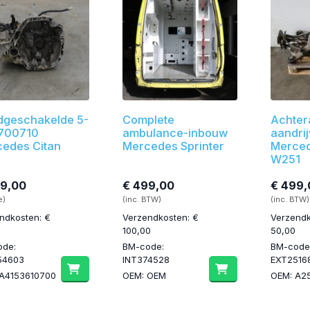
geschakelde 5-
Complete
Achter
 700710
ambulance-inbouw
aandrij
edes Citan
Mercedes Sprinter
Merce
W251
99,00
€ 499,00
€ 499,
e)
(inc. BTW)
(inc. BTW)
ndkosten: €
Verzendkosten: €
Verzendk
100,00
50,00
ode:
BM-code:
BM-code
54603
INT374528
EXT2516
A4153610700
OEM: OEM
OEM: A2