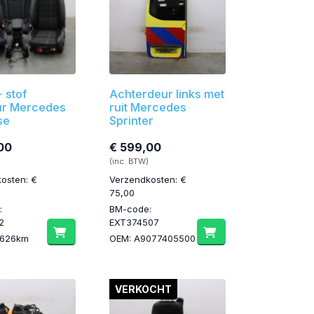
 stof
Achterdeur links met
eur Mercedes
ruit Mercedes
se
Sprinter
00
€ 599,00
(inc. BTW)
osten: €
Verzendkosten: €
75,00
:
BM-code:
2
EXT374507
3626km
OEM: A9077405500
VERKOCHT