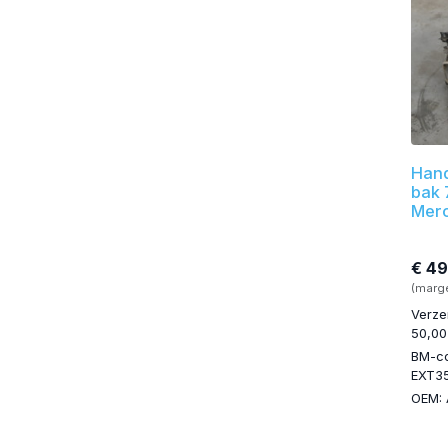
Hand
bak
Merc
€ 4
(marg
Verze
50,00
BM-c
EXT3
OEM: 