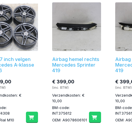
17 inch velgen
Airbag hemel rechts
Airbag 
edes A-klasse
Mercedes Sprinter
Merced
6
419
419
99,00
€ 399,00
€ 399,
BTW)
(inc. BTW)
(inc. BTW)
ndkosten: €
Verzendkosten: €
Verzendk
10,00
10,00
ode:
BM-code:
BM-code
74308
INT375612
INT3756
Rial M10
OEM: A9078606101
OEM: A9