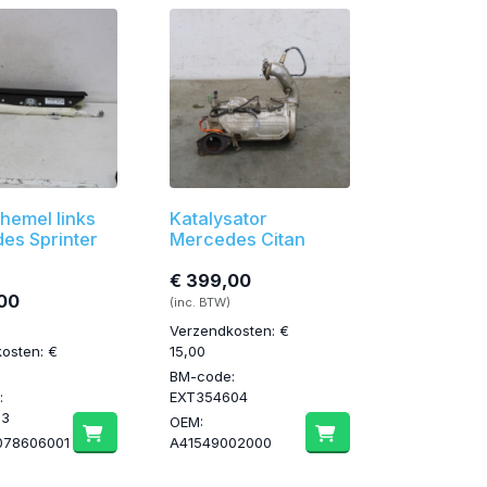
hemel links
Katalysator
es Sprinter
Mercedes Citan
€ 399,00
00
(inc. BTW)
Verzendkosten: €
osten: €
15,00
BM-code:
:
EXT354604
13
OEM:
078606001
A41549002000