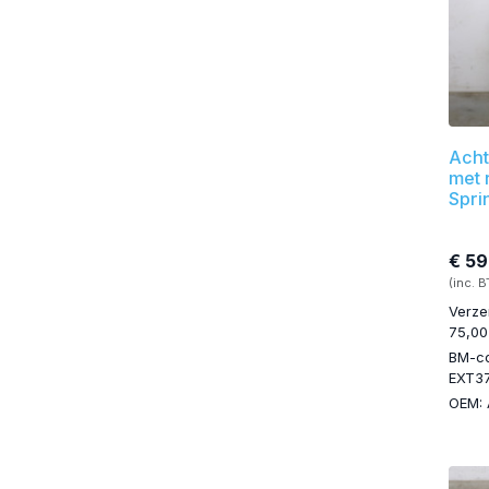
Acht
met 
Spri
€ 59
(inc. 
Verze
75,00
BM-c
EXT3
OEM: