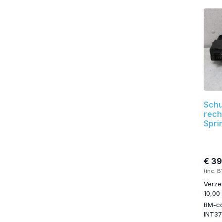
Schu
rech
Spri
€ 3
(inc. 
Verze
10,00
BM-c
INT3