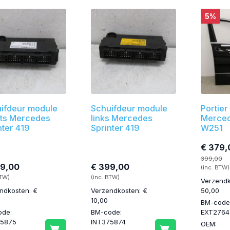
5%
ifdeur module
Schuifdeur module
Portier
ts Mercedes
links Mercedes
Merced
nter 419
Sprinter 419
W251
€ 379,
399,00
99,00
€ 399,00
(inc. BTW)
BTW)
(inc. BTW)
Verzendk
ndkosten: €
Verzendkosten: €
50,00
10,00
BM-code
ode:
BM-code:
EXT2764
75875
INT375874
OEM: