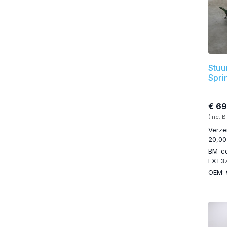
Stuu
Spri
€ 6
(inc. 
Verze
20,00
BM-c
EXT3
OEM: