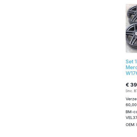
Set 
Merc
W17
€ 3
(inc. 
Verze
60,00
BM-c
VEL3
OEM: 