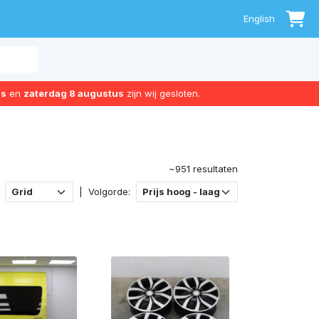
0
English
us
en
zaterdag 8 augustus
zijn wij gesloten.
~951 resultaten
|
Volgorde: