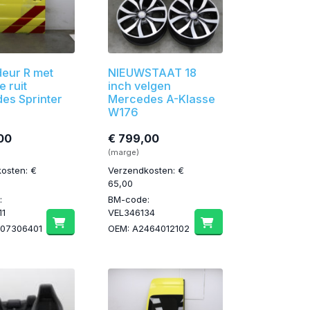
deur R met
NIEUWSTAAT 18
 ruit
inch velgen
es Sprinter
Mercedes A-Klasse
W176
00
€ 799,00
(marge)
osten: €
Verzendkosten: €
65,00
:
BM-code:
11
VEL346134
107306401
OEM: A2464012102