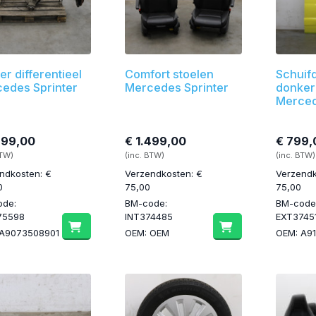
er differentieel
Comfort stoelen
Schuif
edes Sprinter
Mercedes Sprinter
donkere
Merced
699,00
€ 1.499,00
€ 799,
BTW)
(inc. BTW)
(inc. BTW)
ndkosten: €
Verzendkosten: €
Verzendk
0
75,00
75,00
ode:
BM-code:
BM-code
75598
INT374485
EXT3745
 A9073508901
OEM: OEM
OEM: A9