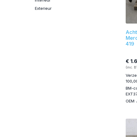
Exterieur
Acht
Merc
419
€ 1.
(inc. 
Verze
100,0
BM-c
EXT3
OEM: