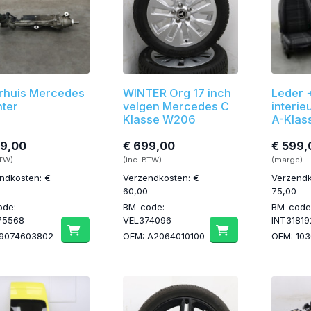
rhuis Mercedes
WINTER Org 17 inch
Leder +
nter
velgen Mercedes C
interi
Klasse W206
A-Klas
99,00
€ 699,00
€ 599,
BTW)
(inc. BTW)
(marge)
ndkosten: €
Verzendkosten: €
Verzendk
60,00
75,00
ode:
BM-code:
BM-code
75568
VEL374096
INT31819
 9074603802
OEM: A2064010100
OEM: 10