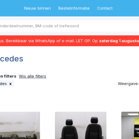
Nieuw binnen
Bestelinformatie
Contact
tus. Bereikbaar via WhatsApp of e-mail. LET OP: Op
zaterdag 1 august
cedes
 filters
Wis alle filters
Weergave:
edes
x