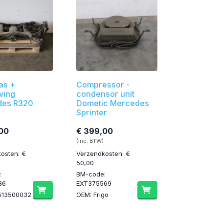
as +
Compressor -
ving
condensor unit
des R320
Dometic Mercedes
Sprinter
00
€ 399,00
(inc. BTW)
osten: €
Verzendkosten: €
50,00
:
BM-code:
86
EXT375569
513500032
OEM: Frigo