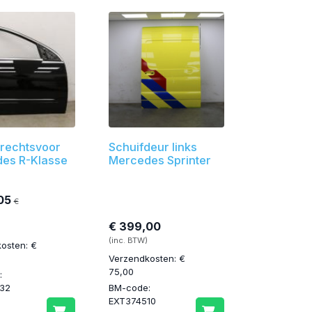
 rechtsvoor
Schuifdeur links
es R-Klasse
Mercedes Sprinter
05
€
€ 399,00
(inc. BTW)
osten: €
Verzendkosten: €
75,00
:
32
BM-code:
EXT374510