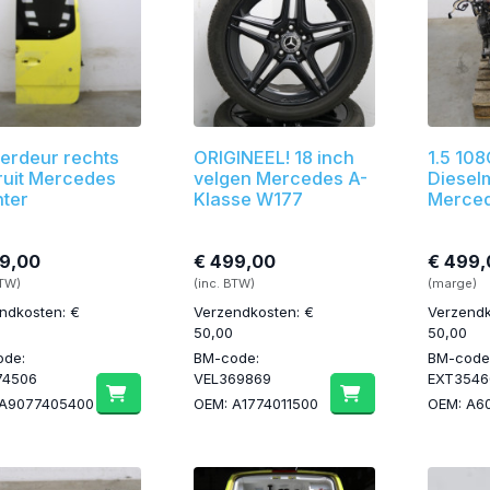
erdeur rechts
ORIGINEEL! 18 inch
1.5 108
ruit Mercedes
velgen Mercedes A-
Diesel
nter
Klasse W177
Merced
9,00
€ 499,00
€ 499,
BTW)
(inc. BTW)
(marge)
ndkosten: €
Verzendkosten: €
Verzendk
50,00
50,00
ode:
BM-code:
BM-code
74506
VEL369869
EXT3546
 A9077405400
OEM: A1774011500
OEM: A60