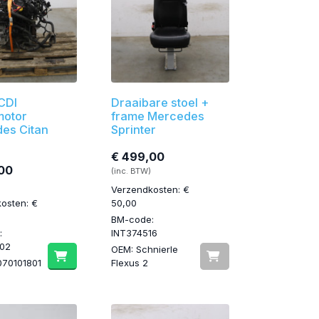
CDI
Draaibare stoel +
motor
frame Mercedes
es Citan
Sprinter
€ 499,00
00
(inc. BTW)
Verzendkosten: €
osten: €
50,00
BM-code:
:
INT374516
02
OEM: Schnierle
70101801
Flexus 2