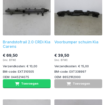
Brandstofrail 2.0 CRDi Kia
Voorbumper schuim Kia
Carens
€ 69,50
€ 39,50
(inc. BTW)
(inc. BTW)
Verzendkosten: € 10,00
Verzendkosten: € 15,00
BM-code: EXT310505
BM-code: EXT338997
OEM: 0445214075
OEM: 86521R2000
Toevoegen
Toevoegen