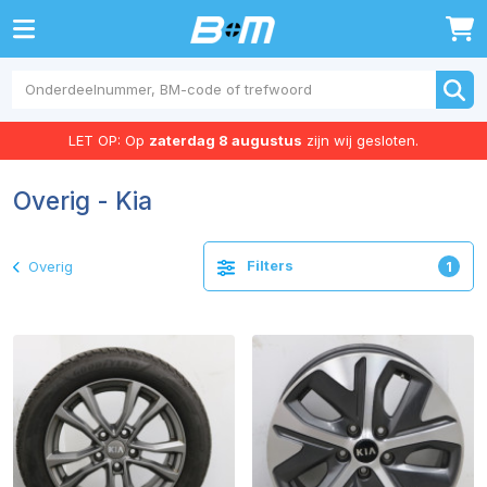
0
LET OP: Op
zaterdag 8 augustus
zijn wij gesloten.
Overig - Kia
Filters
Overig
1