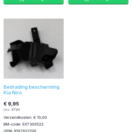
Bedrading bescherming
Kia Niro
€ 9,95
(inc. BTW)
Verzendkosten: € 10,00
BM-code: EXT300522
OEM: 91971G2200