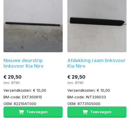
Nieuwe deurstrip
Afdekking raam linksvoor
linksvoor Kia Niro
Kia Niro
€ 29,50
€ 29,50
(inc. BTW)
(inc. BTW)
Verzendkosten: € 10,00
Verzendkosten: € 10,00
BM-code: EXT300615
BM-code: INT339033
OEM: 82210AT000
OEM: 87731G5000
Toevoegen
Toevoegen