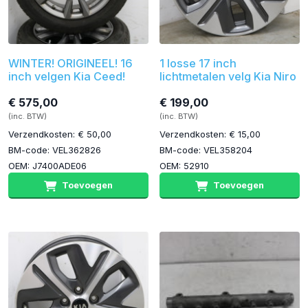
WINTER! ORIGINEEL! 16
1 losse 17 inch
inch velgen Kia Ceed!
lichtmetalen velg Kia Niro
€ 575,00
€ 199,00
(inc. BTW)
(inc. BTW)
Verzendkosten: € 50,00
Verzendkosten: € 15,00
BM-code: VEL362826
BM-code: VEL358204
OEM: J7400ADE06
OEM: 52910
Toevoegen
Toevoegen