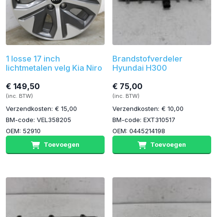
1 losse 17 inch
Brandstofverdeler
lichtmetalen velg Kia Niro
Hyundai H300
€ 149,50
€ 75,00
(inc. BTW)
(inc. BTW)
Verzendkosten: € 15,00
Verzendkosten: € 10,00
BM-code: VEL358205
BM-code: EXT310517
OEM: 52910
OEM: 0445214198
Toevoegen
Toevoegen