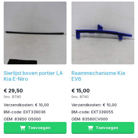
Sierlijst boven portier LA
Raammechanisme Kia
Kia E-Niro
EV6
€ 29,50
€ 15,00
(inc. BTW)
(inc. BTW)
Verzendkosten: € 10,00
Verzendkosten: € 10,00
BM-code: EXT339036
BM-code: EXT339055
OEM: 83850 G5000
OEM: 83560CV000
Toevoegen
Toevoegen