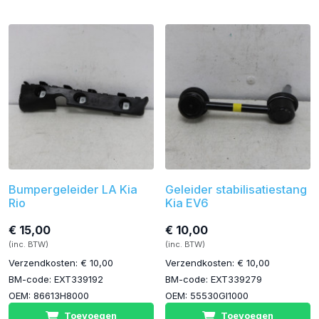
Bumpergeleider LA Kia
Geleider stabilisatiestang
Rio
Kia EV6
€ 15,00
€ 10,00
(inc. BTW)
(inc. BTW)
Verzendkosten: € 10,00
Verzendkosten: € 10,00
BM-code: EXT339192
BM-code: EXT339279
OEM: 86613H8000
OEM: 55530GI1000
Toevoegen
Toevoegen