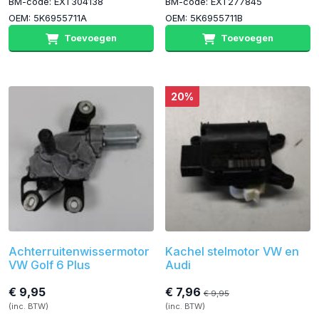
BM-code: EXT304138
BM-code: EXT277845
OEM: 5K6955711A
OEM: 5K6955711B
Toevoegen
Toevoegen
20%
Achterruitenwissermotor
Kachel stelmotor VW en
VW Golf 6 Plus
Audi
€ 9,95
€ 7,96
€ 9,95
(inc. BTW)
(inc. BTW)