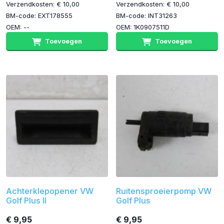
Verzendkosten: € 10,00
Verzendkosten: € 10,00
BM-code: EXT178555
BM-code: INT31263
OEM: --
OEM: 1K0907511D
Toevoegen
Toevoegen
Achterklepopener VW
Ruitensproeierpomp VW
Golf Plus II
Golf Plus
€ 9,95
€ 9,95