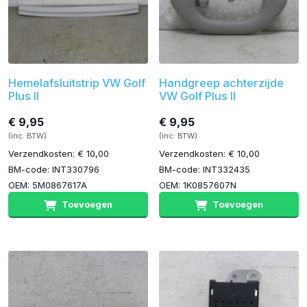
Hemelafsluitstrip VW Golf
Handgreep achterzijde
Plus II
VW Golf Plus II
€ 9,95
€ 9,95
(inc. BTW)
(inc. BTW)
Verzendkosten: € 10,00
Verzendkosten: € 10,00
BM-code: INT330796
BM-code: INT332435
OEM: 5M0867617A
OEM: 1K0857607N
Toevoegen
Toevoegen