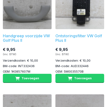
Handgreep voorzijde VW
Ontstoringsfilter VW Golf
Golf Plus II
Plus II
€ 9,95
€ 9,95
(inc. BTW)
(inc. BTW)
Verzendkosten: € 10,00
Verzendkosten: € 10,00
BM-code: INT332436
BM-code: AUD332446
OEM: 1K0857607M
OEM: 5M0035570B
Toevoegen
Toevoegen