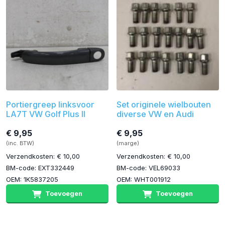
Portiergreep linksvoor
Set originele wielbouten
LA7T VW Golf Plus II
diverse VW en Audi
€ 9,95
€ 9,95
(inc. BTW)
(marge)
Verzendkosten: € 10,00
Verzendkosten: € 10,00
BM-code: EXT332449
BM-code: VEL69033
OEM: 1K5837205
OEM: WHT001912
Toevoegen
Toevoegen