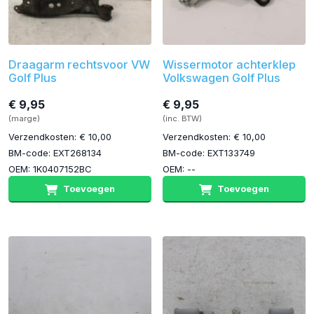
Draagarm rechtsvoor VW
Wissermotor achterklep
Golf Plus
Volkswagen Golf Plus
€ 9,95
€ 9,95
(marge)
(inc. BTW)
Verzendkosten: € 10,00
Verzendkosten: € 10,00
BM-code: EXT268134
BM-code: EXT133749
OEM: 1K0407152BC
OEM: --
Toevoegen
Toevoegen