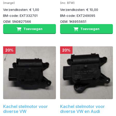
(marge)
(inc. BTW)
Verzendkosten: € 1,00
Verzendkosten: € 10,00
BM-code: EXT332701
BM-code: EXT249095
OEM: 5N0827566
OEM: 1K6955651
Toevoegen
Toevoegen
20%
20%
Kachel stelmotor voor
Kachel stelmotor voor
diverse VW
diverse VW en Audi