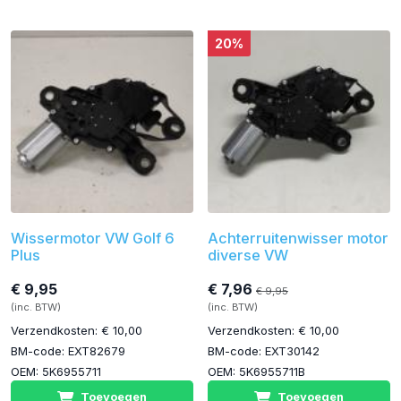
20%
Wissermotor VW Golf 6
Achterruitenwisser motor
Plus
diverse VW
€ 9,95
€ 7,96
€ 9,95
(inc. BTW)
(inc. BTW)
Verzendkosten: € 10,00
Verzendkosten: € 10,00
BM-code: EXT82679
BM-code: EXT30142
OEM: 5K6955711
OEM: 5K6955711B
Toevoegen
Toevoegen