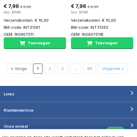
€ 7,96
€ 7,96
€ 9,95
€ 9,95
(inc. BTW)
(inc. BTW)
Verzendkosten: € 10,00
Verzendkosten: € 10,00
BM-code: INT31261
BM-code: INT31262
OEM: 1K0907511
OEM: 1K0907511B
Toevoegen
Toevoegen
« Vorige
1
2
3
…
89
Volgende »
Links
Klantenservice
Onze winkel