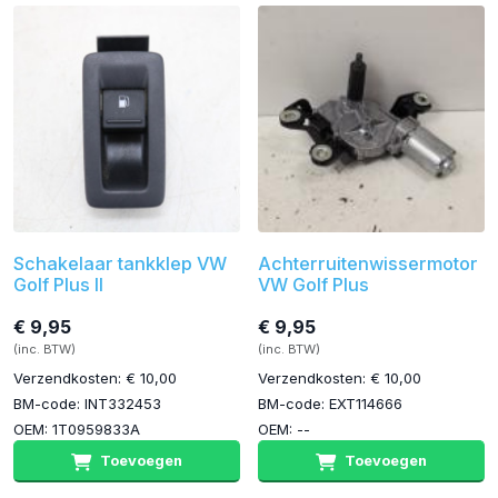
Schakelaar tankklep VW
Achterruitenwissermotor
Golf Plus II
VW Golf Plus
€ 9,95
€ 9,95
(inc. BTW)
(inc. BTW)
Verzendkosten: € 10,00
Verzendkosten: € 10,00
BM-code: INT332453
BM-code: EXT114666
OEM: 1T0959833A
OEM: --
Toevoegen
Toevoegen