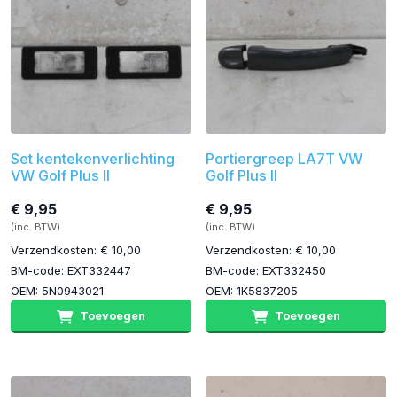
Set kentekenverlichting
Portiergreep LA7T VW
VW Golf Plus II
Golf Plus II
€ 9,95
€ 9,95
(inc. BTW)
(inc. BTW)
Verzendkosten: € 10,00
Verzendkosten: € 10,00
BM-code: EXT332447
BM-code: EXT332450
OEM: 5N0943021
OEM: 1K5837205
Toevoegen
Toevoegen