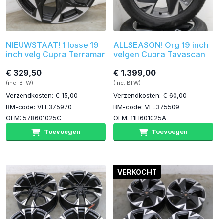
NIEUWSTAAT! 1 losse 19
ALLSEASON! Org 19 inch
inch velg Cupra Terramar
velgen Cupra Tavascan
€ 329,50
€ 1.399,00
(inc. BTW)
(inc. BTW)
Verzendkosten: € 15,00
Verzendkosten: € 60,00
BM-code: VEL375970
BM-code: VEL375509
OEM: 578601025C
OEM: 11H601025A
Toevoegen
Toevoegen
VERKOCHT