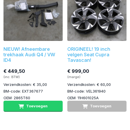
NIEUW! Afneembare
ORIGINEEL! 19 inch
trekhaak Audi Q4 / VW
velgen Seat Cupra
ID4
Tavascan!
€ 449,50
€ 999,00
(inc. BTW)
(marge)
Verzendkosten: € 35,00
Verzendkosten: € 60,00
BM-code: EXT367677
BM-code: VEL361940
OEM: 2865T60
OEM: 11H601025A
Toevoegen
Toevoegen