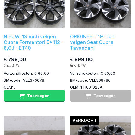
NIEUW! 19 inch velgen
ORIGINEEL! 19 inch
Cupra Formentor! 5x112 -
velgen Seat Cupra
8,0J - ET40
Tavascan!
€ 799,00
€ 999,00
(inc. BTW)
(inc. BTW)
Verzendkosten: € 60,00
Verzendkosten: € 60,00
BM-code: VEL370078
BM-code: VEL368786
OEM: .
OEM: 11H601025A
Toevoegen
Toevoegen
VERKOCHT