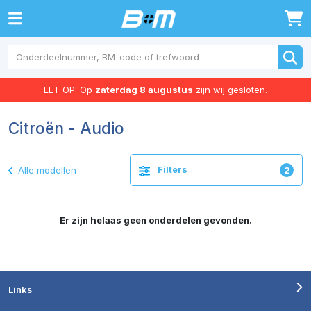
0
LET OP: Op
zaterdag 8 augustus
zijn wij gesloten.
Citroën - Audio
Filters
Alle modellen
2
Er zijn helaas geen onderdelen gevonden.
Links