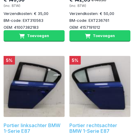
€ 149,50
(inc. BTW)
(inc. BTW)
Verzendkosten: € 35,00
Verzendkosten: € 50,00
BM-code: EXT310563
BM-code: EXT236761
OEM: 41007382183
OEM: 4157191012
Toevoegen
Toevoegen
5%
5%
Portier linksachter BMW
Portier rechtsachter
1-Serie E87
BMW 1-Serie E87