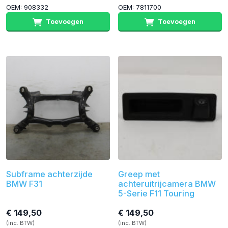
OEM: 908332
OEM: 7811700
Toevoegen
Toevoegen
Subframe achterzijde
Greep met
BMW F31
achteruitrijcamera BMW
5-Serie F11 Touring
€ 149,50
€ 149,50
(inc. BTW)
(inc. BTW)