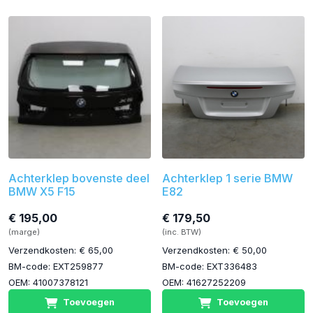
Achterklep bovenste deel
Achterklep 1 serie BMW
BMW X5 F15
E82
€ 195,00
€ 179,50
(marge)
(inc. BTW)
Verzendkosten: € 65,00
Verzendkosten: € 50,00
BM-code: EXT259877
BM-code: EXT336483
OEM: 41007378121
OEM: 41627252209
Toevoegen
Toevoegen