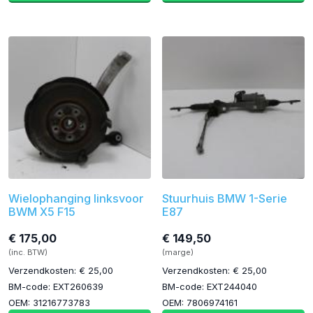
Wielophanging linksvoor
Stuurhuis BMW 1-Serie
BWM X5 F15
E87
€ 175,00
€ 149,50
(inc. BTW)
(marge)
Verzendkosten: € 25,00
Verzendkosten: € 25,00
BM-code: EXT260639
BM-code: EXT244040
OEM: 31216773783
OEM: 7806974161