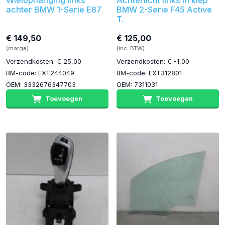
Wielophanging links
Achterlicht links in klep
achter BMW 1-Serie E87
BMW 2-Serie F45 Active
T.
€ 149,50
€ 125,00
(marge)
(inc. BTW)
Verzendkosten: € 25,00
Verzendkosten: € -1,00
BM-code: EXT244049
BM-code: EXT312801
OEM: 3332676347703
OEM: 7311031
Toevoegen
Toevoegen