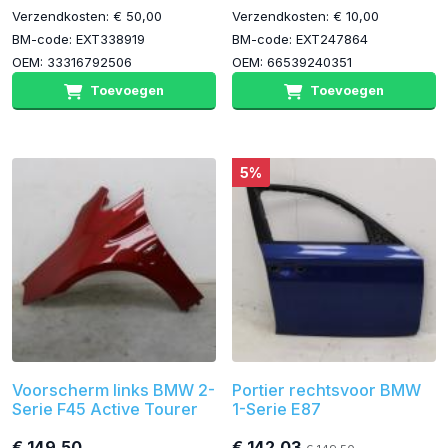
Verzendkosten: € 50,00
Verzendkosten: € 10,00
BM-code: EXT338919
BM-code: EXT247864
OEM: 33316792506
OEM: 66539240351
Toevoegen
Toevoegen
5%
Voorscherm links BMW 2-
Portier rechtsvoor BMW
Serie F45 Active Tourer
1-Serie E87
€ 149,50
€ 142,03