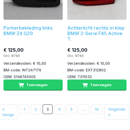
Portierbekleding links
Achterlicht rechts in klep
BMW Z4 G29
BMW 2-Serie F45 Active
T.
€ 125,00
€ 125,00
(inc. BTW)
(inc. BTW)
Verzendkosten: € 10,00
Verzendkosten: € 10,00
BM-code: INT247179
BM-code: EXT312802
OEM: 5148745005
OEM: 7311032
Toevoegen
Toevoegen
«
1
2
3
4
5
…
14
Volgende
Vorige
»