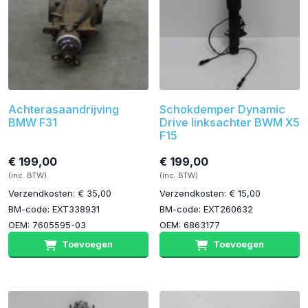
Achterasaandrijving
Schokdemper Dynamic
BMW F31
Drive linksachter BWM X5
F15
€ 199,00
€ 199,00
(inc. BTW)
(inc. BTW)
Verzendkosten: € 35,00
Verzendkosten: € 15,00
BM-code: EXT338931
BM-code: EXT260632
OEM: 7605595-03
OEM: 6863177
Toevoegen
Toevoegen