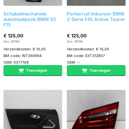
Schakelmechaniek
Portierruit linksvoor BMW
automaatpook BMW X5
2-Serie F45 Active Tourer
F15
€ 125,00
€ 125,00
(inc. BTW)
(inc. BTW)
Verzendkosten: € 10,00
Verzendkosten: € 15,00
BM-code: INT260664
BM-code: EXT312807
OEM: 9377106
OEM: --
Toevoegen
Toevoegen