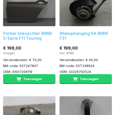
Portier linksachter BMW
Wielophanging RA BMW
5-Serie F11 Touring
F31
€ 199,00
€ 199,00
(marge)
(inc. BTW)
Verzendkosten: € 75,00
Verzendkosten: € 40,00
BM-code: EXT247847
BM-code: EXT338924
OEM: 41007206119
OEM: 33326792524
Toevoegen
Toevoegen