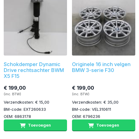
Schokdemper Dynamic
Originele 16 inch velgen
Drive rechtsachter BWM
BMW 3-serie F30
X5 F15
€ 199,00
€ 199,00
(inc. BTW)
(inc. BTW)
Verzendkosten: € 15,00
Verzendkosten: € 35,00
BM-code: EXT260633
BM-code: VEL310611
OEM: 6863178
OEM: 6796236
Toevoegen
Toevoegen