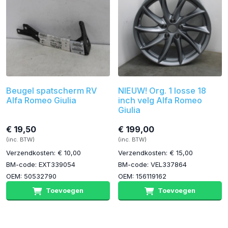
Beugel spatscherm RV
NIEUW! Org. 1 losse 18
Alfa Romeo Giulia
inch velg Alfa Romeo
Giulia
€ 19,50
€ 199,00
(inc. BTW)
(inc. BTW)
Verzendkosten: € 10,00
Verzendkosten: € 15,00
BM-code: EXT339054
BM-code: VEL337864
OEM: 50532790
OEM: 156119162
Toevoegen
Toevoegen