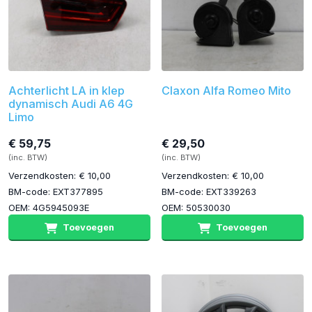
Achterlicht LA in klep
Claxon Alfa Romeo Mito
dynamisch Audi A6 4G
Limo
€ 59,75
€ 29,50
(inc. BTW)
(inc. BTW)
Verzendkosten: € 10,00
Verzendkosten: € 10,00
BM-code: EXT377895
BM-code: EXT339263
OEM: 4G5945093E
OEM: 50530030
Toevoegen
Toevoegen